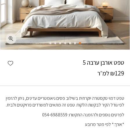
כמות טפט אורבן ערבה 5
shlist
טפט אורבן ערבה 5
129
₪
למ״ר
טפט דמוי טקסטורה יוקרתית בשילוב פסים גיאומטריים עדינים, ניתן להזמין
לפי גודל הקיר לבקשת הלקוח. טפט זה מתאים למשרדים פרויקטים ולבית.
לפרטים נוספים ולהזמנה התקשרו: 054-6988559
*אורך:* לפי מטר מרובע