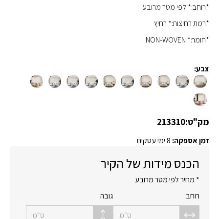
*רוחב:* לפי מטר מרובע
*רמת רחיצות:* רחיץ
*חומר:* NON-WOVEN
צבע:
מק"ט:
213310
זמן אספקה:
8 ימי עסקים
הכנס מידות של הקיר
* מחיר לפי מטר מרובע
רוחב
גובה
ס״מ
ס״מ