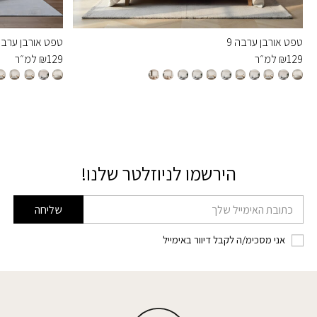
טפט אורבן ערבה 9
טפט אורבן ערבה 
129
₪
למ״ר
129
₪
למ״ר
הירשמו לניוזלטר שלנו!
דוא׳׳ל
שליחה
אני מסכימ/ה לקבל דיוור באימייל