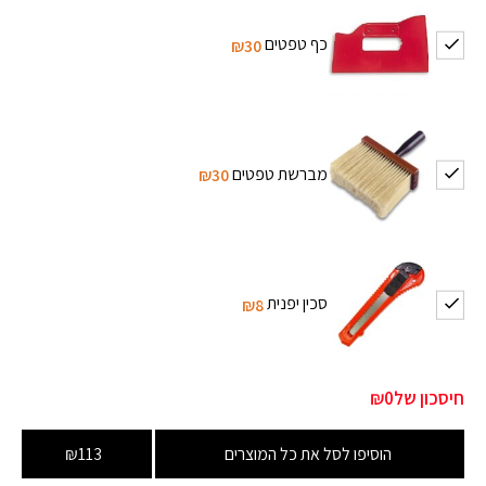
כף טפטים
₪30
מברשת טפטים
₪30
סכין יפנית
₪8
חיסכון של
₪0
הוסיפו לסל את כל המוצרים
₪113