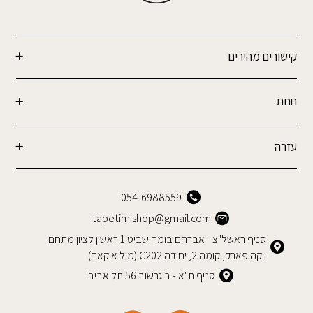
קישורים מהירים
חנות
עזרה
054-6988559
tapetim.shop@gmail.com
סניף ראשל"צ - אברהם בומה שביט 1 ראשון לציון מתחם
יוקה פארק, קומה 2, יחידה C202 (מול איקאה)
סניף ת"א - בוגרשוב 56 תל אביב