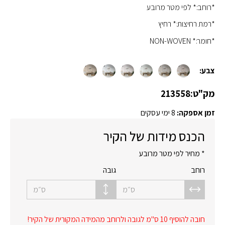
*רוחב:* לפי מטר מרובע
*רמת רחיצות:* רחיץ
*חומר:* NON-WOVEN
צבע:
מק"ט:
213558
זמן אספקה:
8 ימי עסקים
הכנס מידות של הקיר
* מחיר לפי מטר מרובע
רוחב
גובה
ס״מ
ס״מ
חובה להוסיף 10 ס"מ לגובה ולרוחב מהמידה המקורית של הקיר!