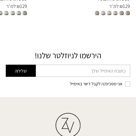
129
₪
למ״ר
129
₪
למ״ר
הירשמו לניוזלטר שלנו!
דוא׳׳ל
שליחה
אני מסכימ/ה לקבל דיוור באימייל