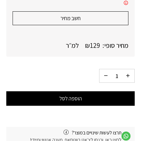
חשב מחיר
מחיר סופי:
129
₪
למ״ר
הוספה לסל
תרצו לעשות שינויים במוצר?
לחצו כאן, וכנסו לצ׳אט בווטסאפ. מענה אנושי ומיידי!