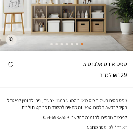
כמות טפט אורס אלגנט 5
shlist
טפט אורס אלגנט 5
129
₪
למ״ר
טפט פסים בשילוב סוס מאוייר המגיע במגוון צבעים , ניתן להזמין לפי גודל
הקיר לבקשת הלקוח. טפט זה מתאים למשרדים פרויקטים ולבית.
לפרטים נוספים ולהזמנה התקשרו: 054-6988559
*אורך:* לפי מטר מרובע