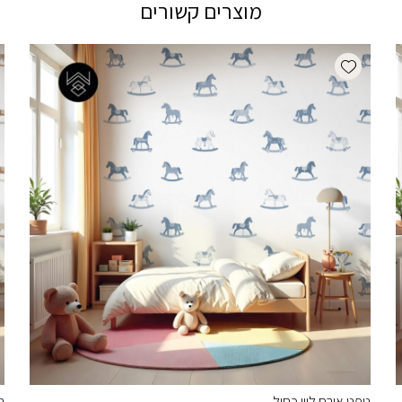
מוצרים קשורים
Add wishlist
טפט אורס ליין כחול
ט