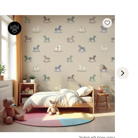
Add wishlist
טפט אורס ליין פסטל