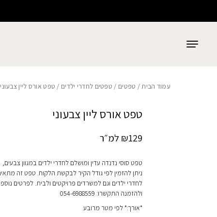
כמות טפט אורס ליין צבעוני
בחזרה למעלה
Skip to Content
עמוד הבית
/
טפטים
/
טפטים לחדרי ילדים
/ טפט אורס ליין צבעוני
טפט אורס ליין צבעוני
129
₪
למ״ר
טפט סוסי נדנדה עדין ומושלם לחדרי ילדים במגוון צבעים,
ניתן להזמין לפי גודל הקיר לבקשת הלקוח. טפט זה מתאי
לחדרי ילדים וגם למשרדים פרויקטים ולבית. לפרטים נוספי
ולהזמנה התקשרו: 054-6988559
*אורך:* לפי מטר מרובע