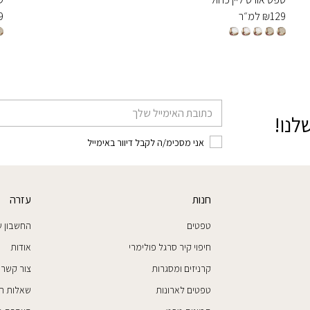
129
₪
למ״ר
9
דוא׳׳ל
לנו!
אני מסכימ/ה לקבל דיוור באימייל
חנות
עזרה
טפטים
החשבון ש
חיפוי קיר סרגל פולימרי
אודות
קרניזים ומסגרות
צור קשר
טפטים לארונות
שאלות ת