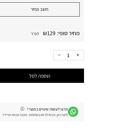
חשב מחיר
מחיר סופי:
129
₪
למ״ר
הוספה לסל
תרצו לעשות שינויים במוצר?
לחצו כאן, וכנסו לצ׳אט בווטסאפ. מענה אנושי ומיידי!