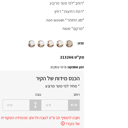
*רוחב:*לפי מטר מרובע
*רמת רחיצות:* רחיץ
*סוג החומר:* non woven
*מרקם:* שטוח
צבע:
מק"ט:
213266
זמן אספקה:
8 ימי עסקים
הכנס מידות של הקיר
* מחיר לפי מטר מרובע
רוחב
גובה
ס״מ
ס״מ
חובה להוסיף 10 ס"מ לגובה ולרוחב מהמידה המקורית
של הקיר!