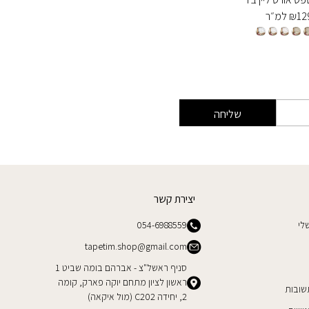
12
₪
למ״ר
129
₪
למ
שליחה
יצירת קשר
לי
054-6988559
tapetim.shop@gmail.com
סניף ראשל"צ - אברהם בומה שביט 1
ראשון לציון מתחם יוקה פארק, קומה
שובות
2, יחידה C202 (מול איקאה)