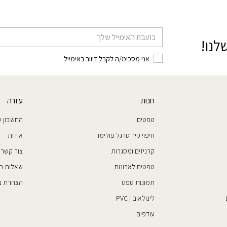
דוא׳׳ל
לנו!
אני מסכימ/ה לקבל דיוור באימייל
חנות
עזרה
טפטים
החשבון ש
חיפוי קיר סרגל פולימרי
אודות
קרניזים ומסגרות
צור קשר
טפטים לארונות
שאלות ת
תמונות טפט
הצהרת נג
לינולאום | PVC
עודפים