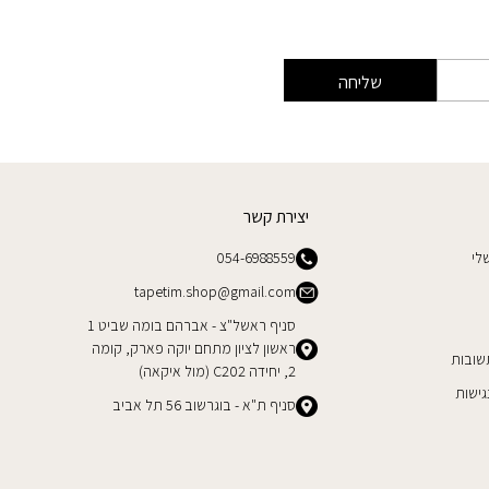
שליחה
יצירת קשר
לי
054-6988559
tapetim.shop@gmail.com
סניף ראשל"צ - אברהם בומה שביט 1
ראשון לציון מתחם יוקה פארק, קומה
שובות
2, יחידה C202 (מול איקאה)
ישות
סניף ת"א - בוגרשוב 56 תל אביב