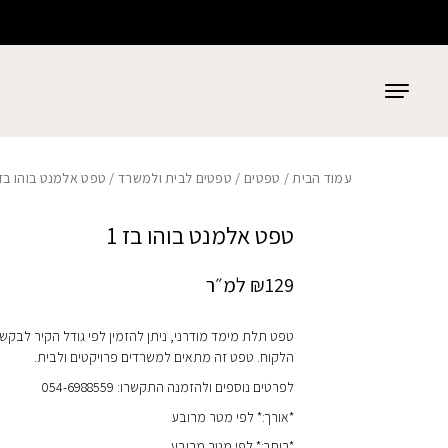
כמות טפט אלמנט בוהו בז 1
בחזרה למעלה
Skip to Content
עמוד הבית
/
טפטים
/
טפטים לבית ולמשרד
/ טפט אלמנט בוהו בז 1
טפט אלמנט בוהו בז 1
129
₪
למ״ר
טפט תלת מימד מודרני, ניתן להזמין לפי גודל הקיר לבקש
הלקוח. טפט זה מתאים למשרדים פרויקטים ולבית.
לפרטים נוספים ולהזמנה התקשרו: 054-6988559
*אורך:* לפי מטר מרובע
*רוחב:* לפי מטר מרובע