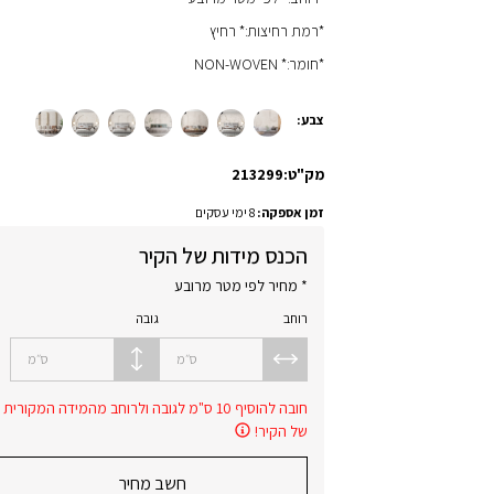
*רמת רחיצות:* רחיץ
*חומר:* NON-WOVEN
צבע:
מק"ט:
213299
זמן אספקה:
8 ימי עסקים
הכנס מידות של הקיר
* מחיר לפי מטר מרובע
רוחב
גובה
ס״מ
ס״מ
חובה להוסיף 10 ס"מ לגובה ולרוחב מהמידה המקורית
של הקיר!
חשב מחיר