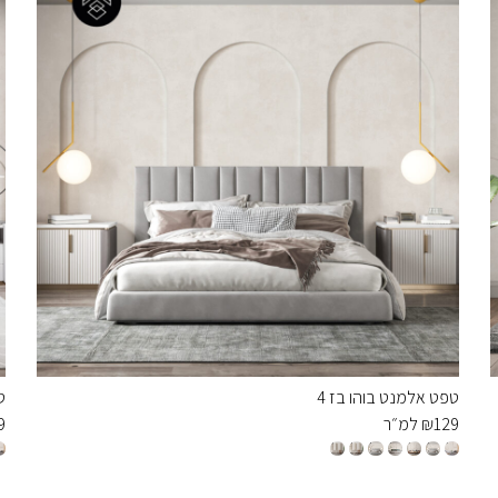
טפט אלמנט בוהו בז 4
ט
129
₪
למ״ר
9