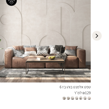
טפט אלמנט בוהו בז 6
129
₪
למ״ר