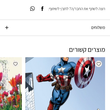
רוצה לשתף את החבר/ה? לחצ/י לשיתוף:
משלוחים
מוצרים קשורים
dd wishlist
Add wishlist