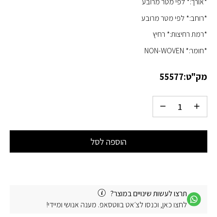
*אורך:* לפי מטר מרובע
*רוחב:* לפי מטר מרובע
*רמת רחיצות:* רחיץ
*חומר:* NON-WOVEN
מק"ט:
55577
הוספה לסל
תרצו לעשות שינויים במוצר?
לחצו כאן, וכנסו לצ׳אט בווטסאפ. מענה אנושי ומיידי!