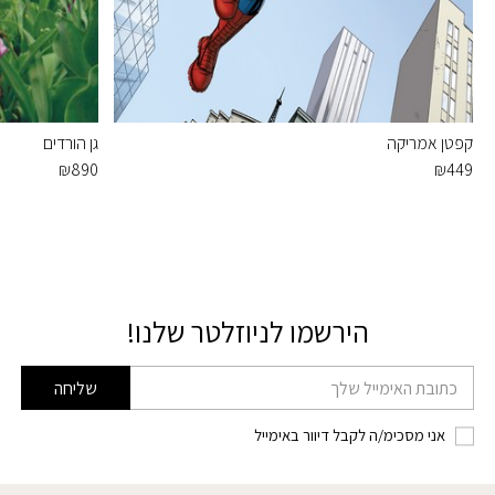
קפטן אמריקה
גן הורדים
₪
890
₪
449
הירשמו לניוזלטר שלנו!
דוא׳׳ל
שליחה
אני מסכימ/ה לקבל דיוור באימייל