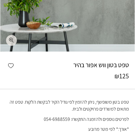
כמות טפט בטון ווש אפור בהיר
shlist
טפט בטון ווש אפור בהיר
₪
125
טפט בטון משופשף, ניתן להזמין לפי גודל הקיר לבקשת הלקוח. טפט זה
מתאים למשרדים פרויקטים ולבית.
לפרטים נוספים ולהזמנה התקשרו: 054-6988559
*אורך:* לפי מטר מרובע