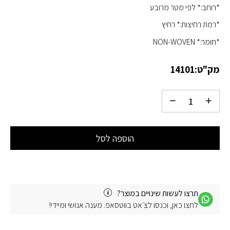
*רוחב:* לפי מטר מרובע
*רמת רחיצות:* רחיץ
*חומר:* NON-WOVEN
מק"ט:
14101
הוספה לסל
תרצו לעשות שינויים במוצר?
לחצו כאן, וכנסו לצ׳אט בווטסאפ. מענה אנושי ומיידי!