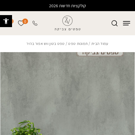
בחזרה למעלה
Skip to Content
קולקציות חדשות 2026
פתח 
0
0
הרשימה של
עמוד הבית
/
תמונות טפט
/ טפט בטון ווש אפור בהיר