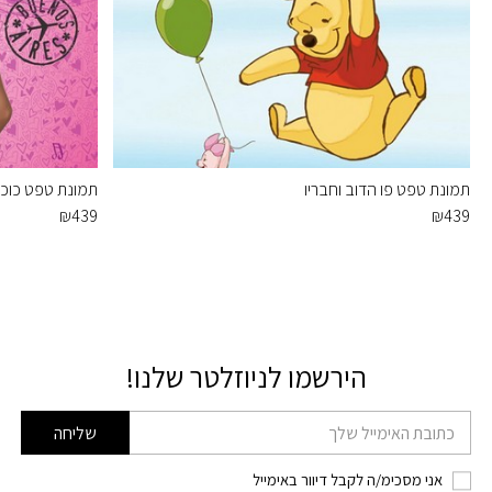
תמונת טפט פו הדוב וחבריו
תמונת טפט כוכבי
₪
439
₪
439
הירשמו לניוזלטר שלנו!
דוא׳׳ל
שליחה
אני מסכימ/ה לקבל דיוור באימייל