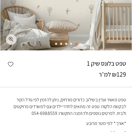
כמות טפט בלונס שיק 1
shlist
טפט בלונס שיק 1
129
₪
למ״ר
טפט מאוויר ועדין בשילוב כדורים פורחים, ניתן להזמין לפי גודל הקיר
לבקשת הלקוח. טפט זה מתאים לחדרי ילדים וגם למשרדים פרויקטים
ולבית. לפרטים נוספים ולהזמנה התקשרו: 054-6988559
*אורך:* לפי מטר מרובע