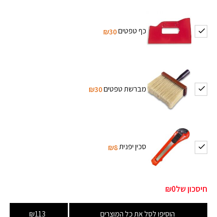
כף טפטים
₪30
מברשת טפטים
₪30
סכין יפנית
₪8
חיסכון של
₪0
הוסיפו לסל את כל המוצרים
₪113