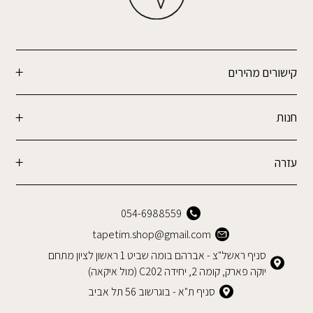
קישורים מהירים
חנות
עזרה
054-6988559
tapetim.shop@gmail.com
סניף ראשל"צ - אברהם בומה שביט 1 ראשון לציון מתחם
יוקה פארק, קומה 2, יחידה C202 (מול איקאה)
סניף ת"א - בוגרשוב 56 תל אביב