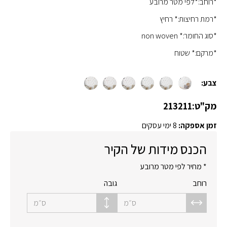
*רוחב:*לפי מטר מרובע
*רמת רחיצות:* רחיץ
*סוג החומר:* non woven
*מרקם:* שטוח
צבע:
מק"ט:
213211
זמן אספקה:
8 ימי עסקים
הכנס מידות של הקיר
* מחיר לפי מטר מרובע
רוחב
גובה
ס״מ
ס״מ