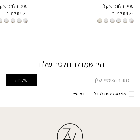
טפט בלונס שיק 3
טפט בלונס שיק 6
129
₪
למ״ר
129
₪
למ״ר
הירשמו לניוזלטר שלנו!
דוא׳׳ל
שליחה
אני מסכימ/ה לקבל דיוור באימייל