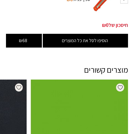
חיסכון של
₪0
הוסיפו לסל את כל המוצרים
₪68
מוצרים קשורים
dd wishlist
Add wishlist