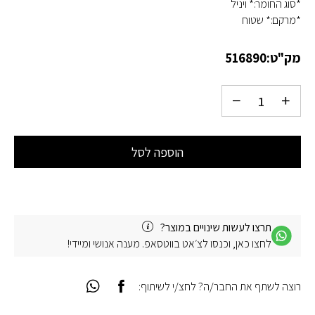
*סוג החומר:* ויניל
*מרקם:* שטוח
מק"ט:
516890
הוספה לסל
תרצו לעשות שינויים במוצר?
לחצו כאן, וכנסו לצ׳אט בווטסאפ. מענה אנושי ומיידי!
רוצה לשתף את החבר/ה? לחצ/י לשיתוף: