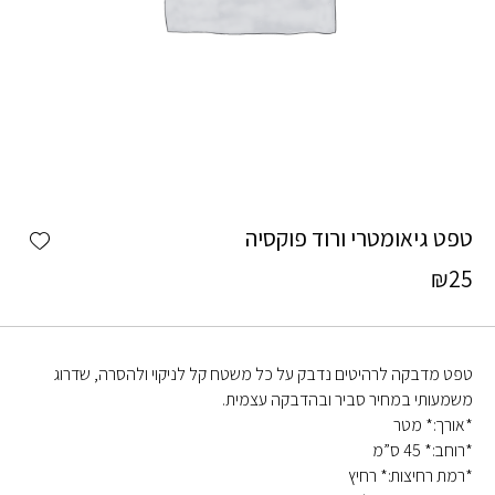
כמות טפט גיאומטרי ורוד פוקסיה
shlist
טפט גיאומטרי ורוד פוקסיה
₪
25
טפט מדבקה לרהיטים נדבק על כל משטח קל לניקוי ולהסרה, שדרוג
משמעותי במחיר סביר ובהדבקה עצמית.
*אורך:* מטר
*רוחב:* 45 ס”מ
*רמת רחיצות:* רחיץ