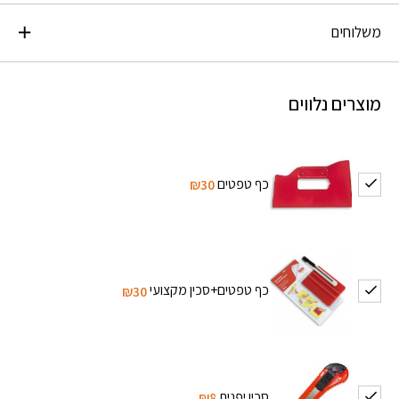
משלוחים
מוצרים נלווים
כף טפטים
₪30
כף טפטים+סכין מקצועי
₪30
סכין יפנית
₪8