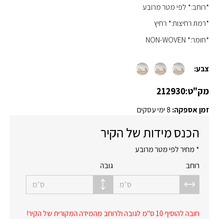
*רוחב:* לפי מטר מרובע
*רמת רחיצות:* רחיץ
*חומר:* NON-WOVEN
צבע:
מק"ט:
212930
זמן אספקה:
8 ימי עסקים
הכנס מידות של הקיר
* מחיר לפי מטר מרובע
רוחב
גובה
ס״מ
ס״מ
חובה להוסיף 10 ס"מ לגובה ולרוחב מהמידה המקורית של הקיר!