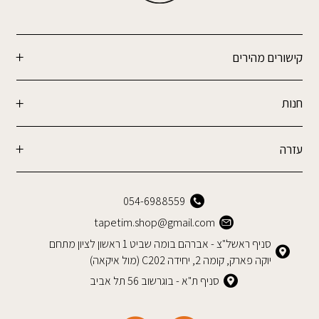
קישורים מהירים
חנות
עזרה
054-6988559
tapetim.shop@gmail.com
סניף ראשל"צ - אברהם בומה שביט 1 ראשון לציון מתחם
יוקה פארק, קומה 2, יחידה C202 (מול איקאה)
סניף ת"א - בוגרשוב 56 תל אביב