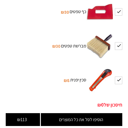
כף טפטים
₪30
מברשת טפטים
₪30
סכין יפנית
₪8
חיסכון של
₪0
הוסיפו לסל את כל המוצרים
₪113