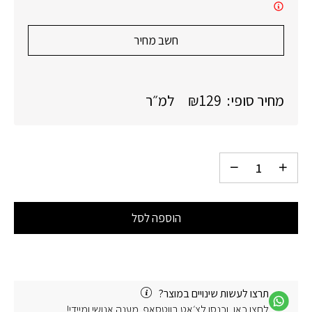
חשב מחיר
מחיר סופי:
129
₪
למ״ר
הוספה לסל
תרצו לעשות שינויים במוצר?
לחצו כאן, וכנסו לצ׳אט בווטסאפ. מענה אנושי ומיידי!