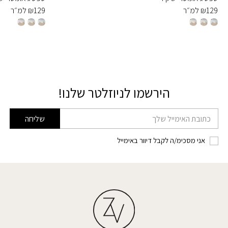
129
₪
למ״ר
129
₪
למ״ר
הירשמו לניוזלטר שלנו!
דוא׳׳ל
שליחה
אני מסכימ/ה לקבל דיוור באימייל