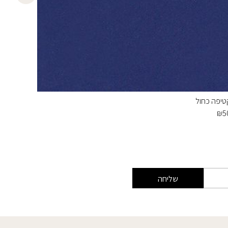
טיפה כחול
טפט מדבקה
₪
105
₪
5
שליחה