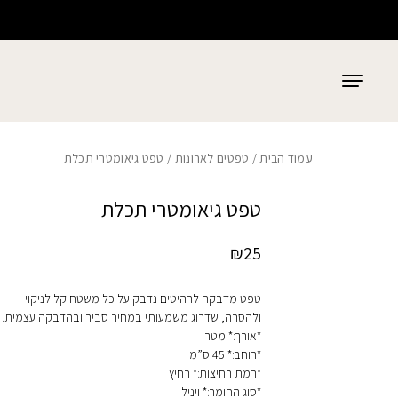
כמות טפט גיאומטרי תכלת
בחזרה למעלה
Skip to Content
עמוד הבית
/
טפטים לארונות
/ טפט גיאומטרי תכלת
טפט גיאומטרי תכלת
₪
25
טפט מדבקה לרהיטים נדבק על כל משטח קל לניקוי
ולהסרה, שדרוג משמעותי במחיר סביר ובהדבקה עצמית.
*אורך:* מטר
*רוחב:* 45 ס”מ
*רמת רחיצות:* רחיץ
*סוג החומר:* ויניל