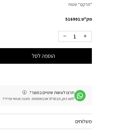
*מרקם:* שטוח
מק"ט:
516901
הוספה לסל
תרצו לעשות שינויים במוצר?
לחצו כאן, וכנסו לצ׳אט בווטסאפ. מענה אנושי ומיידי!
משלוחים