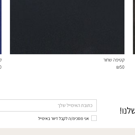
קטיפה שחור
ק
0
₪
50
דוא׳׳ל
לנו!
אני מסכימ/ה לקבל דיוור באימייל