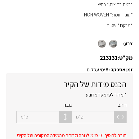
*רמת רחיצות:* רחיץ
*סוג החומר:* NON WOVEN
*מרקם:* שטוח
צבע:
מק"ט:
213131
זמן אספקה:
8 ימי עסקים
הכנס מידות של הקיר
* מחיר לפי מטר מרובע
רוחב
גובה
ס״מ
ס״מ
חובה להוסיף 10 ס"מ לגובה ולרוחב מהמידה המקורית של הקיר!