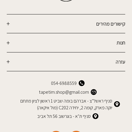
קישורים מהירים
חנות
עזרה
054-6988559
tapetim.shop@gmail.com
סניף ראשל"צ - אברהם בומה שביט 1 ראשון לציון מתחם
יוקה פארק, קומה 2, יחידה C202 (מול איקאה)
סניף ת"א - בוגרשוב 56 תל אביב