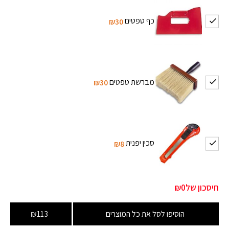
כף טפטים
₪30
מברשת טפטים
₪30
סכין יפנית
₪8
חיסכון של
₪0
הוסיפו לסל את כל המוצרים
₪113