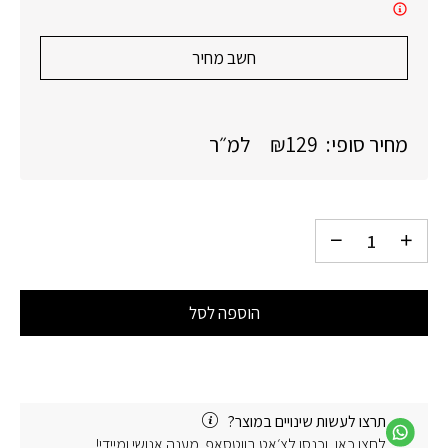
חשב מחיר
מחיר סופי:
129
₪
למ״ר
הוספה לסל
תרצו לעשות שינויים במוצר?
לחצו כאן, וכנסו לצ׳אט בווטסאפ. מענה אנושי ומיידי!