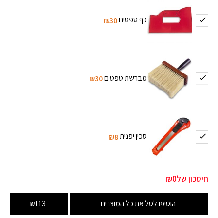
כף טפטים
₪30
מברשת טפטים
₪30
סכין יפנית
₪8
חיסכון של
₪0
הוסיפו לסל את כל המוצרים
₪113