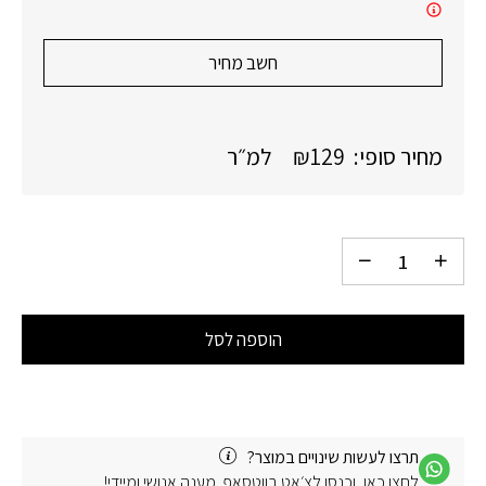
חשב מחיר
מחיר סופי:
129
₪
למ״ר
הוספה לסל
תרצו לעשות שינויים במוצר?
לחצו כאן, וכנסו לצ׳אט בווטסאפ. מענה אנושי ומיידי!