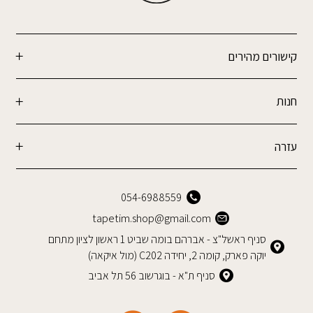
קישורים מהירים
חנות
עזרה
054-6988559
tapetim.shop@gmail.com
סניף ראשל"צ - אברהם בומה שביט 1 ראשון לציון מתחם
יוקה פארק, קומה 2, יחידה C202 (מול איקאה)
סניף ת"א - בוגרשוב 56 תל אביב