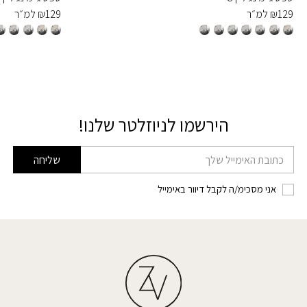
129
₪
למ״ר
129
₪
למ״ר
הירשמו לניוזלטר שלנו!
דוא׳׳ל
שליחה
אני מסכימ/ה לקבל דיוור באימייל