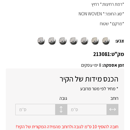
*רמת רחיצות:* רחיץ
*סוג החומר:* NON WOVEN
*מרקם:* שטוח
צבע:
מק"ט:
213081
זמן אספקה:
8 ימי עסקים
הכנס מידות של הקיר
* מחיר לפי מטר מרובע
רוחב
גובה
ס״מ
ס״מ
חובה להוסיף 10 ס"מ לגובה ולרוחב מהמידה המקורית של הקיר!