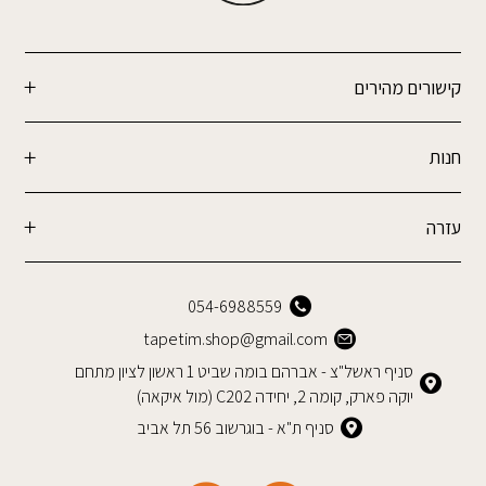
קישורים מהירים
חנות
עזרה
054-6988559
tapetim.shop@gmail.com
סניף ראשל"צ - אברהם בומה שביט 1 ראשון לציון מתחם
יוקה פארק, קומה 2, יחידה C202 (מול איקאה)
סניף ת"א - בוגרשוב 56 תל אביב