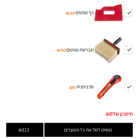
כף טפטים
₪30
מברשת טפטים
₪30
סכין יפנית
₪8
חיסכון של
₪0
הוסיפו לסל את כל המוצרים
₪113