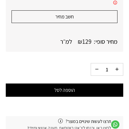
חשב מחיר
מחיר סופי:
129
₪
למ״ר
הוספה לסל
תרצו לעשות שינויים במוצר?
לחצו כאן, וכנסו לצ׳אט בווטסאפ. מענה אנושי ומיידי!