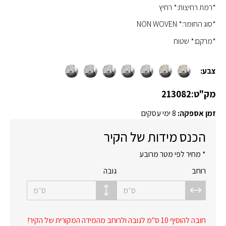
*רמת רחיצות:* רחיץ
*סוג החומר:* NON WOVEN
*מרקם:* שטוח
צבע:
מק"ט:
213082
זמן אספקה:
8 ימי עסקים
הכנס מידות של הקיר
* מחיר לפי מטר מרובע
רוחב
גובה
ס״מ
ס״מ
חובה להוסיף 10 ס"מ לגובה ולרוחב מהמידה המקורית של הקיר!