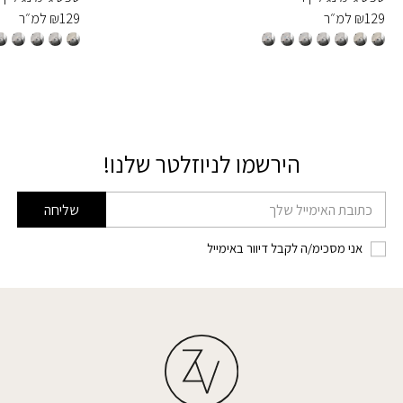
129
₪
למ״ר
129
₪
למ״ר
הירשמו לניוזלטר שלנו!
דוא׳׳ל
שליחה
אני מסכימ/ה לקבל דיוור באימייל