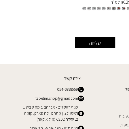
12
₪
למ״ר
129
₪
למ
שליחה
יצירת קשר
לי
054-6988559
tapetim.shop@gmail.com
סניף ראשל"צ - אברהם בומה שביט 1
ראשון לציון מתחם יוקה פארק, קומה
שובות
2, יחידה C202 (מול איקאה)
ישות
סניף ת"א - בוגרשוב 56 תל אביב