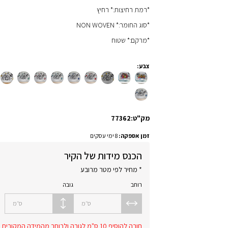
*רמת רחיצות:* רחיץ
*סוג החומר:* NON WOVEN
*מרקם:* שטוח
צבע:
מק"ט:
77362
זמן אספקה:
8 ימי עסקים
הכנס מידות של הקיר
* מחיר לפי מטר מרובע
רוחב
גובה
ס״מ
ס״מ
חובה להוסיף 10 ס"מ לגובה ולרוחב מהמידה המקורית