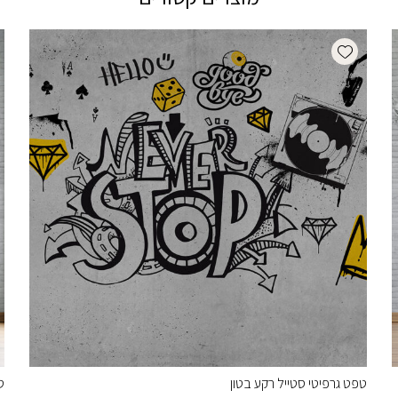
Add wishlist
טפט גרפיטי סטייל רקע בטון
ט