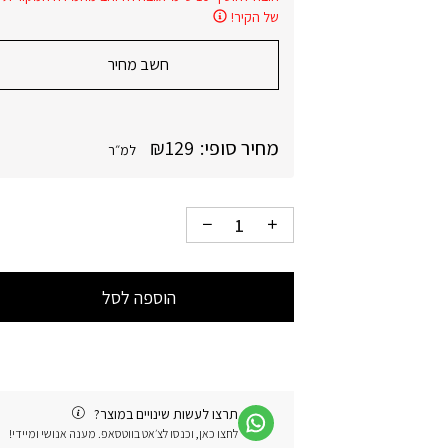
של הקיר!
חשב מחיר
מחיר סופי:
129
₪
למ״ר
הוספה לסל
תרצו לעשות שינויים במוצר?
לחצו כאן, וכנסו לצ׳אט בווטסאפ. מענה אנושי ומיידי!