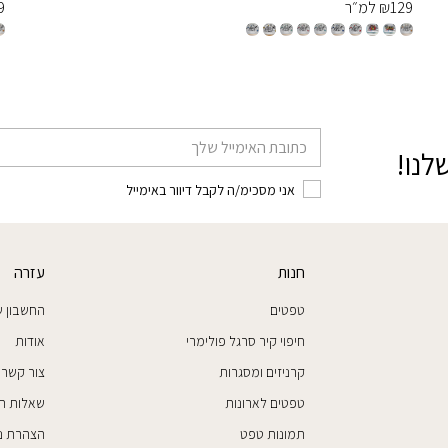
129
₪
למ״ר
9
דוא׳׳ל
לנו!
אני מסכימ/ה לקבל דיוור באימייל
חנות
עזרה
טפטים
החשבון ש
חיפוי קיר סרגל פולימרי
אודות
קרניזים ומסגרות
צור קשר
טפטים לארונות
שאלות ת
תמונות טפט
הצהרת נג