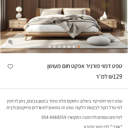
כמות טפט דמוי פורניר אפקט חום מעושן
shlist
טפט דמוי פורניר אפקט חום מעושן
129
₪
למ״ר
טפט דמוי חיפוי קיר בשילוב ניתוקים תלת מימד במגוון צבעים, ניתן להזמין
לפי גודל הקיר לבקשת הלקוח. טפט זה מתאים למשרדים פרויקטים ולבית.
לפרטים נוספים ולהזמנה התקשרו: 054-6988559
*אורך:* לפי מטר מרובע