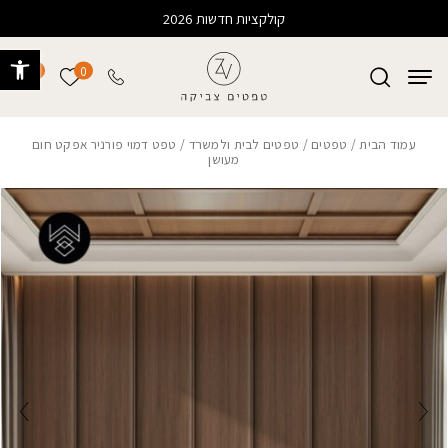
בחזרה למעלה
Skip to Content
קולקציות חדשות 2026
פתח 
0
0
הרשימה של
עמוד הבית
/
טפטים
/
טפטים לבית ולמשרד
/ טפט דמוי פורניר אפקט חום
מעושן