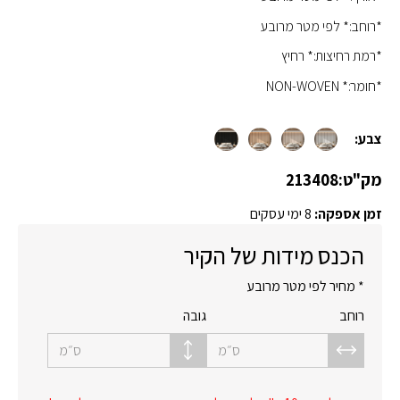
*רוחב:* לפי מטר מרובע
*רמת רחיצות:* רחיץ
*חומר:* NON-WOVEN
צבע:
מק"ט:
213408
זמן אספקה:
8 ימי עסקים
הכנס מידות של הקיר
* מחיר לפי מטר מרובע
רוחב
גובה
ס״מ
ס״מ