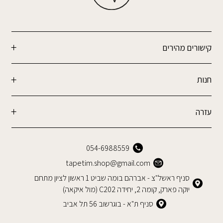
קישורים מהירים
חנות
עזרה
054-6988559
tapetim.shop@gmail.com
סניף ראשל"צ - אברהם בומה שביט 1 ראשון לציון מתחם
יוקה פארק, קומה 2, יחידה C202 (מול איקאה)
סניף ת"א - בוגרשוב 56 תל אביב