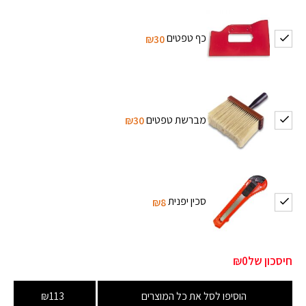
כף טפטים
₪30
מברשת טפטים
₪30
סכין יפנית
₪8
חיסכון של
₪0
הוסיפו לסל את כל המוצרים
₪113