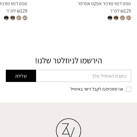
טפט דמוי פורניר אפקט אפרפר
טפט דמוי פורניר
129
₪
למ״ר
129
₪
למ״ר
הירשמו לניוזלטר שלנו!
דוא׳׳ל
שליחה
אני מסכימ/ה לקבל דיוור באימייל