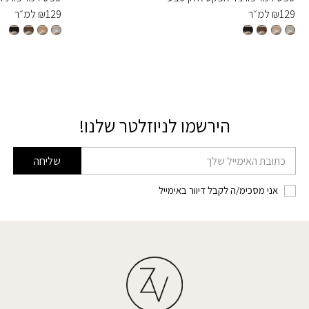
129
₪
למ״ר
129
₪
למ״ר
הירשמו לניוזלטר שלנו!
דוא׳׳ל
שליחה
אני מסכימ/ה לקבל דיוור באימייל