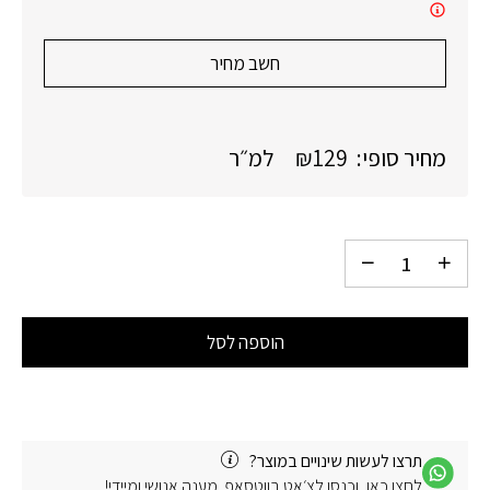
חשב מחיר
מחיר סופי:
129
₪
למ״ר
הוספה לסל
תרצו לעשות שינויים במוצר?
לחצו כאן, וכנסו לצ׳אט בווטסאפ. מענה אנושי ומיידי!