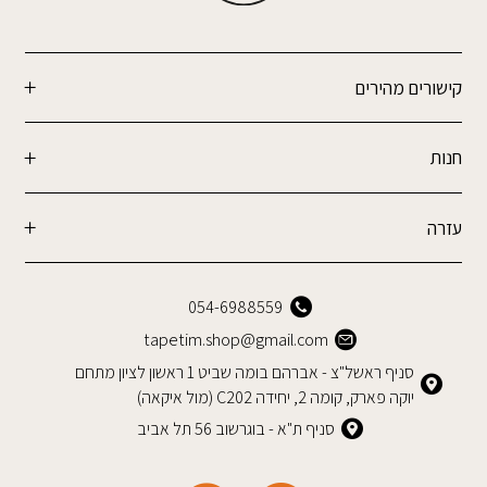
קישורים מהירים
חנות
עזרה
054-6988559
tapetim.shop@gmail.com
סניף ראשל"צ - אברהם בומה שביט 1 ראשון לציון מתחם
יוקה פארק, קומה 2, יחידה C202 (מול איקאה)
סניף ת"א - בוגרשוב 56 תל אביב