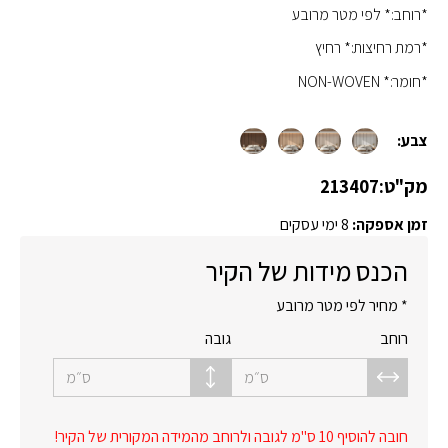
*רוחב:* לפי מטר מרובע
*רמת רחיצות:* רחיץ
*חומר:* NON-WOVEN
צבע:
מק"ט:
213407
זמן אספקה:
8 ימי עסקים
הכנס מידות של הקיר
* מחיר לפי מטר מרובע
רוחב
גובה
ס״מ
ס״מ
חובה להוסיף 10 ס"מ לגובה ולרוחב מהמידה המקורית של הקיר!