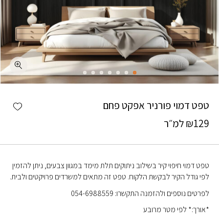
כמות טפט דמוי פורניר אפקט פחם
shlist
טפט דמוי פורניר אפקט פחם
129
₪
למ״ר
טפט דמוי חיפוי קיר בשילוב ניתוקים תלת מימד במגוון צבעים, ניתן להזמין
לפי גודל הקיר לבקשת הלקוח. טפט זה מתאים למשרדים פרויקטים ולבית.
לפרטים נוספים ולהזמנה התקשרו: 054-6988559
*אורך:* לפי מטר מרובע