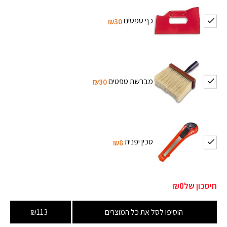
כף טפטים
₪30
מברשת טפטים
₪30
סכין יפנית
₪8
חיסכון של
₪0
הוסיפו לסל את כל המוצרים
₪113