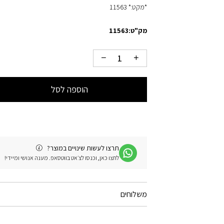
*מקט:* 11563
מק"ט:
11563
הוספה לסל
תרצו לעשות שינויים במוצר?
לחצו כאן, וכנסו לצ׳אט בווטסאפ. מענה אנושי ומיידי!
משלוחים