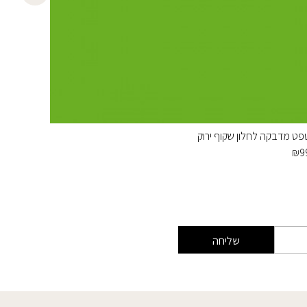
פט מדבקה לחלון שקוף ירוק
מדבקת א
₪
45
₪
9
שליחה