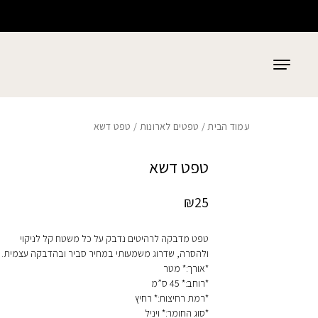
כמות טפט דשא
בחזרה למעלה
Skip to Content
עמוד הבית
/
טפטים לארונות
/ טפט דשא
טפט דשא
₪
25
טפט מדבקה לרהיטים נדבק על כל משטח קל לניקוי
ולהסרה, שדרוג משמעותי במחיר סביר ובהדבקה עצמית.
*אורך:* מטר
*רוחב:* 45 ס”מ
*רמת רחיצות:* רחיץ
*סוג החומר:* ויניל