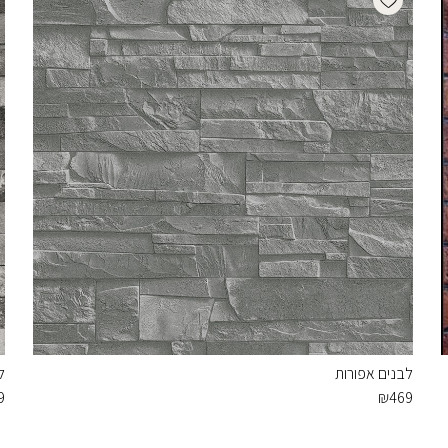
לבנים אפורות
ל
9
₪
469