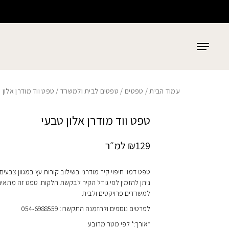
כמות טפט ווד מודרן אלון טבעי
בחזרה למעלה
Skip to Content
עמוד הבית
/
טפטים
/
טפטים לבית ולמשרד
/ טפט ווד מודרן אלון 
טפט ווד מודרן אלון טבעי
129
₪
למ״ר
טפט דמוי חיפוי קיר מודרני בשילוב קורות עץ במגוון צבעים,
ניתן להזמין לפי גודל הקיר לבקשת הלקוח. טפט זה מתאי
למשרדים פרויקטים ולבית.
לפרטים נוספים ולהזמנה התקשרו: 054-6988559
*אורך:* לפי מטר מרובע