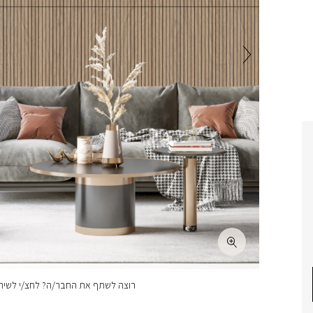
רוצה לשתף את החבר/ה? לחצ/י לשיתו