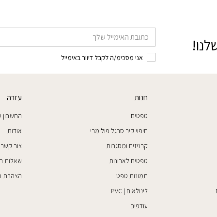
דוא׳׳ל
לנו!
אני מסכימ/ה לקבל דיוור באימייל
חנות
עזרה
טפטים
החשבון ש
חיפוי קיר סרגל פולימרי
אודות
קרניזים ומסגרות
צור קשר
טפטים לארונות
שאלות ת
תמונות טפט
הצהרת נג
לינולאום | PVC
עודפים