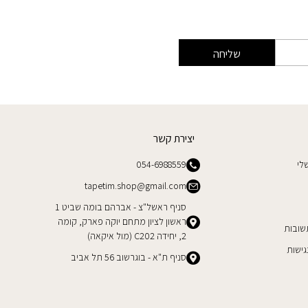
שליחה
יצירת קשר
לי
054-6988559
tapetim.shop@gmail.com
סניף ראשל"צ - אברהם בומה שביט 1
ראשון לציון מתחם יוקה פארק, קומה
שובות
2, יחידה C202 (מול איקאה)
ישות
סניף ת"א - בוגרשוב 56 תל אביב