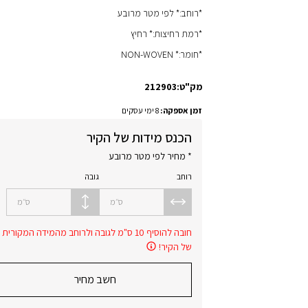
*רוחב:* לפי מטר מרובע
*רמת רחיצות:* רחיץ
*חומר:* NON-WOVEN
מק"ט:
212903
זמן אספקה:
8 ימי עסקים
הכנס מידות של הקיר
* מחיר לפי מטר מרובע
רוחב
גובה
ס״מ
ס״מ
חובה להוסיף 10 ס"מ לגובה ולרוחב מהמידה המקורית
של הקיר!
חשב מחיר