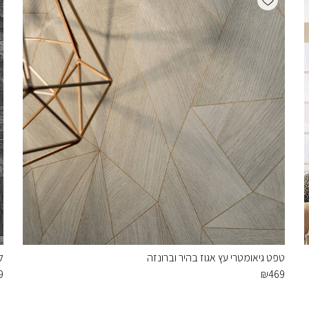
טפט גיאומטרי עץ אגוז בהיר וברונזה
ל
9
₪
469