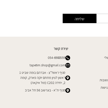
שליחה
יצירת קשר
לי
054-6988559
tapetim.shop@gmail.com
סניף ראשל"צ - אברהם בומה שביט 1
ראשון לציון מתחם יוקה פארק, קומה
שובות
2, יחידה C202 (מול איקאה)
ישות
סניף ת"א - בוגרשוב 56 תל אביב