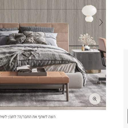
רוצה לשתף את החבר/ה? לחצ/י לשיתו