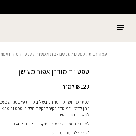
כמות טפט ווד מודרן אפור מעושן
בחזרה למעלה
Skip to Content
עמוד הבית
/
טפטים
/
טפטים לבית ולמשרד
/ טפט ווד מודרן אפור
טפט ווד מודרן אפור מעושן
129
₪
למ״ר
טפט דמוי חיפוי קיר מודרני בשילוב קורות עץ במגוון צבעים,
ניתן להזמין לפי גודל הקיר לבקשת הלקוח. טפט זה מתאי
למשרדים פרויקטים ולבית.
לפרטים נוספים ולהזמנה התקשרו: 054-6988559
*אורך:* לפי מטר מרובע