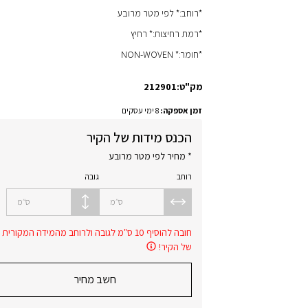
*רוחב:* לפי מטר מרובע
*רמת רחיצות:* רחיץ
*חומר:* NON-WOVEN
מק"ט:
212901
זמן אספקה:
8 ימי עסקים
הכנס מידות של הקיר
* מחיר לפי מטר מרובע
רוחב
גובה
ס״מ
ס״מ
חובה להוסיף 10 ס"מ לגובה ולרוחב מהמידה המקורית
של הקיר!
חשב מחיר