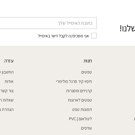
דוא׳׳ל
לנו!
אני מסכימ/ה לקבל דיוור באימייל
חנות
עזרה
טפטים
החשבון ש
חיפוי קיר סרגל פולימרי
אודות
קרניזים ומסגרות
צור קשר
טפטים לארונות
שאלות ת
תמונות טפט
הצהרת נג
לינולאום | PVC
עודפים