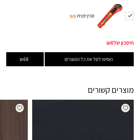
סכין יפנית
₪8
חיסכון של
₪0
הוסיפו לסל את כל המוצרים
₪68
מוצרים קשורים
dd wishlist
Add wishlist