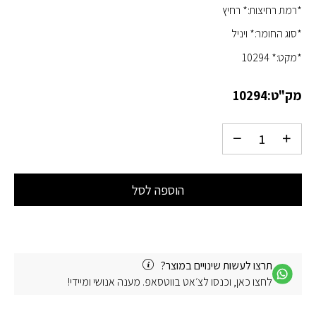
*רמת רחיצות:* רחיץ
*סוג החומר:* ויניל
*מקט:* 10294
מק"ט:
10294
הוספה לסל
תרצו לעשות שינויים במוצר?
לחצו כאן, וכנסו לצ׳אט בווטסאפ. מענה אנושי ומיידי!