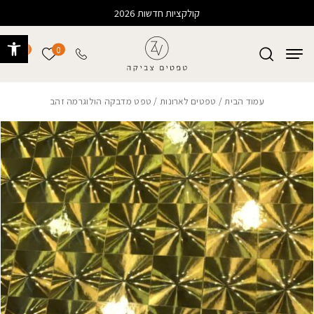
בחזרה למעלה
Skip to Content
קולקציות חדשות 2026
פתח 
0
0
הרשימה של
עמוד הבית
/
טפטים לארונות
/ טפט מדבקה הולוגרמה זהב