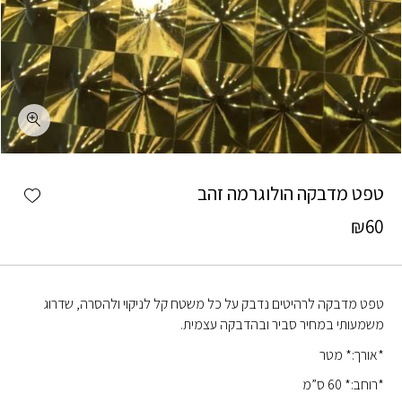
כמות טפט מדבקה הולוגרמה זהב
shlist
טפט מדבקה הולוגרמה זהב
₪
60
טפט מדבקה לרהיטים נדבק על כל משטח קל לניקוי ולהסרה, שדרוג
משמעותי במחיר סביר ובהדבקה עצמית.
*אורך:* מטר
*רוחב:* 60 ס”מ