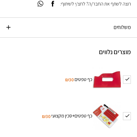
רוצה לשתף את החבר/ה? לחצ/י לשיתוף:
משלוחים
מוצרים נלווים
כף טפטים
₪30
כף טפטים+סכין מקצועי
₪30