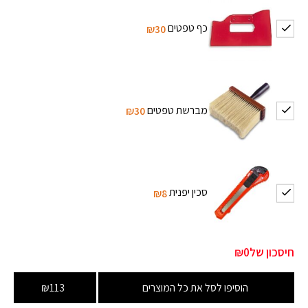
כף טפטים
₪30
מברשת טפטים
₪30
סכין יפנית
₪8
חיסכון של
₪0
הוסיפו לסל את כל המוצרים
₪113