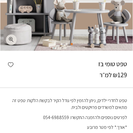
כמות טפט טומי בז
shlist
טפט טומי בז
129
₪
למ״ר
טפט לחדרי ילדים, ניתן להזמין לפי גודל הקיר לבקשת הלקוח. טפט זה
מתאים למשרדים פרויקטים ולבית.
לפרטים נוספים ולהזמנה התקשרו: 054-6988559
*אורך:* לפי מטר מרובע