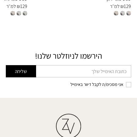
129
₪
למ״ר
129
₪
למ״ר
הירשמו לניוזלטר שלנו!
דוא׳׳ל
שליחה
אני מסכימ/ה לקבל דיוור באימייל