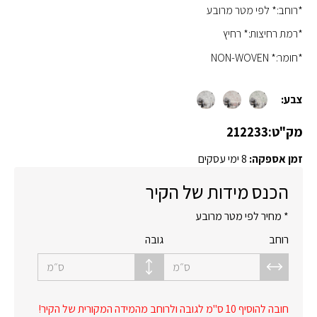
*רוחב:* לפי מטר מרובע
*רמת רחיצות:* רחיץ
*חומר:* NON-WOVEN
צבע:
מק"ט:
212233
זמן אספקה:
8 ימי עסקים
הכנס מידות של הקיר
* מחיר לפי מטר מרובע
רוחב
גובה
ס״מ
ס״מ
חובה להוסיף 10 ס"מ לגובה ולרוחב מהמידה המקורית של הקיר!