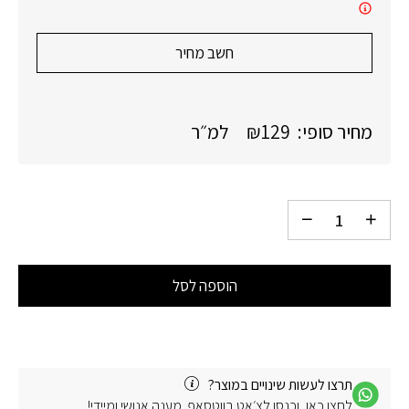
חשב מחיר
מחיר סופי:
129
₪
למ״ר
הוספה לסל
תרצו לעשות שינויים במוצר?
לחצו כאן, וכנסו לצ׳אט בווטסאפ. מענה אנושי ומיידי!