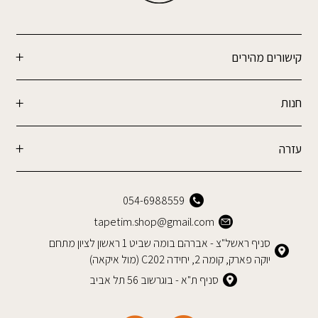
קישורים מהירים
חנות
עזרה
054-6988559
tapetim.shop@gmail.com
סניף ראשל"צ - אברהם בומה שביט 1 ראשון לציון מתחם
יוקה פארק, קומה 2, יחידה C202 (מול איקאה)
סניף ת"א - בוגרשוב 56 תל אביב