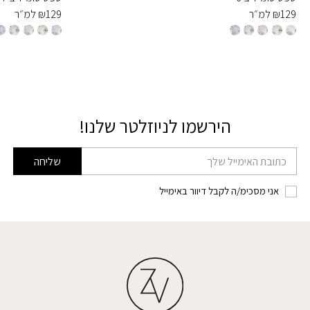
129
₪
למ״ר
129
₪
למ״ר
הירשמו לניוזלטר שלנו!
דוא׳׳ל
שליחה
אני מסכימ/ה לקבל דיוור באימייל