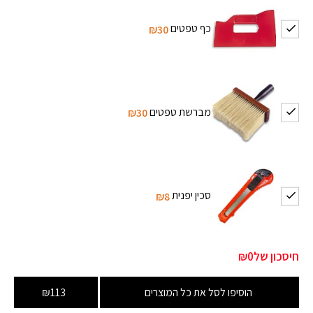
כף טפטים
₪30
מברשת טפטים
₪30
סכין יפנית
₪8
חיסכון של
₪0
הוסיפו לסל את כל המוצרים
₪113