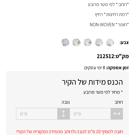
*רוחב:* לפי מטר מרובע
*רמת רחיצות:* רחיץ
*חומר:* NON-WOVEN
צבע:
מק"ט:
212512
זמן אספקה:
8 ימי עסקים
הכנס מידות של הקיר
* מחיר לפי מטר מרובע
רוחב
גובה
ס״מ
ס״מ
חובה להוסיף 10 ס"מ לגובה ולרוחב מהמידה המקורית של הקיר!