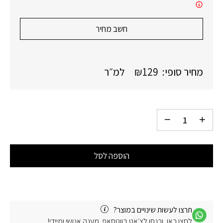
חשב מחיר
מחיר סופי:
129
₪
למ״ר
הוספה לסל
תרצו לעשות שינויים במוצר?
לחצו כאן, וכנסו לצ׳אט בווטסאפ. מענה אנושי ומיידי!