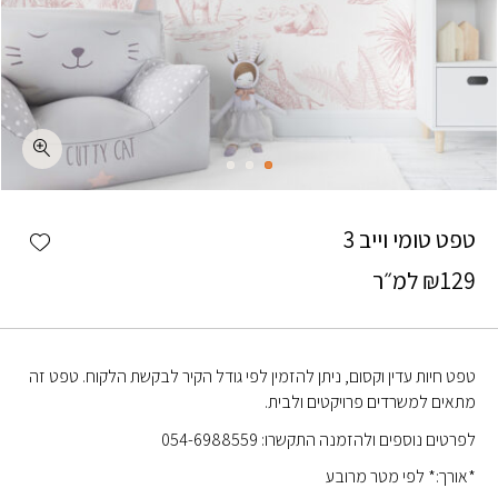
כמות טפט טומי וייב 3
shlist
טפט טומי וייב 3
129
₪
למ״ר
טפט חיות עדין וקסום, ניתן להזמין לפי גודל הקיר לבקשת הלקוח. טפט זה
מתאים למשרדים פרויקטים ולבית.
לפרטים נוספים ולהזמנה התקשרו: 054-6988559
*אורך:* לפי מטר מרובע