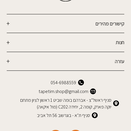
קישורים מהירים
חנות
עזרה
054-6988559
tapetim.shop@gmail.com
סניף ראשל"צ - אברהם בומה שביט 1 ראשון לציון מתחם
יוקה פארק, קומה 2, יחידה C202 (מול איקאה)
סניף ת"א - בוגרשוב 56 תל אביב