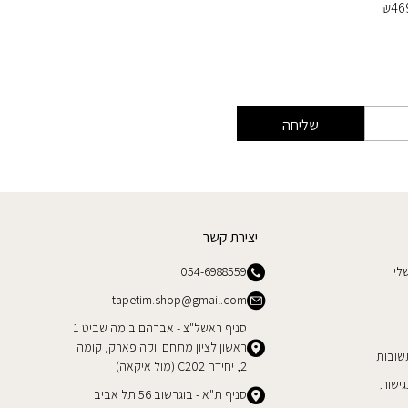
₪
299
₪
46
שליחה
יצירת קשר
לי
054-6988559
tapetim.shop@gmail.com
סניף ראשל"צ - אברהם בומה שביט 1
ראשון לציון מתחם יוקה פארק, קומה
שובות
2, יחידה C202 (מול איקאה)
ישות
סניף ת"א - בוגרשוב 56 תל אביב