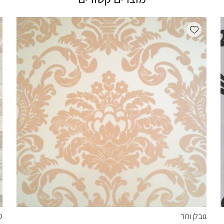
Add wishlist
גובלן ורוד
ט