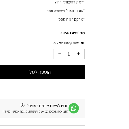
*רמת רחיצות:* רחיץ
*סוג החומר:* non woven
*מרקם:* מחוספס
מק"ט:
305614
זמן אספקה:
18 ימי עסקים
הוספה לסל
תרצו לעשות שינויים במוצר?
לחצו כאן, וכנסו לצ׳אט בווטסאפ. מענה אנושי ומיידי!