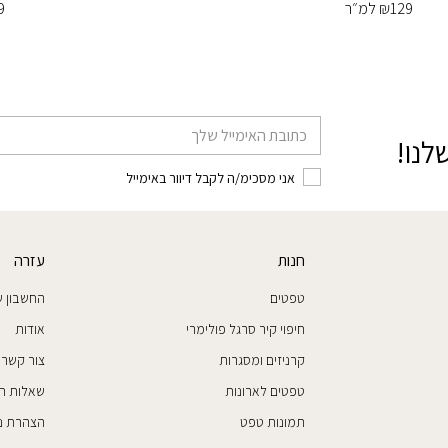
129
₪
למ״ר
9
דוא׳׳ל
לנו!
אני מסכימ/ה לקבל דיוור באימייל
חנות
עזרה
טפטים
החשבון ש
חיפוי קיר סרגל פולימרי
אודות
קרניזים ומסגרות
צור קשר
טפטים לארונות
שאלות ת
תמונות טפט
הצהרת נג