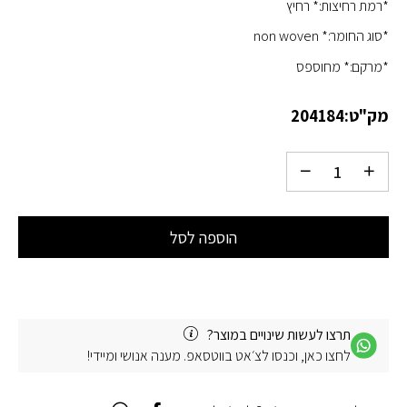
*רמת רחיצות:* רחיץ
*סוג החומר:* non woven
*מרקם:* מחוספס
מק"ט:
204184
הוספה לסל
תרצו לעשות שינויים במוצר?
לחצו כאן, וכנסו לצ׳אט בווטסאפ. מענה אנושי ומיידי!