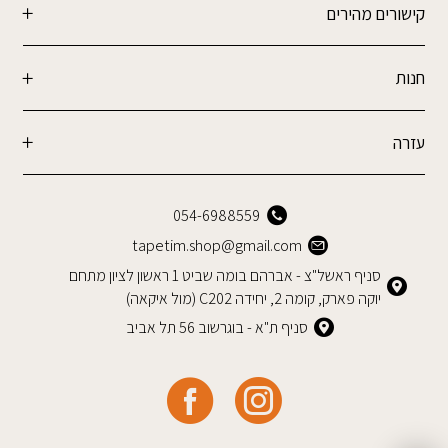
קישורים מהירים
חנות
עזרה
054-6988559
tapetim.shop@gmail.com
סניף ראשל"צ - אברהם בומה שביט 1 ראשון לציון מתחם
יוקה פארק, קומה 2, יחידה C202 (מול איקאה)
סניף ת"א - בוגרשוב 56 תל אביב