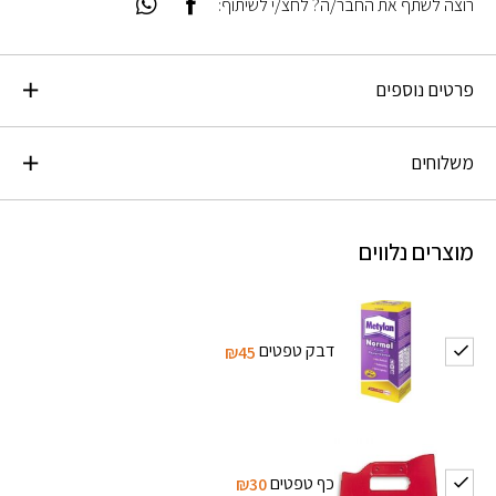
רוצה לשתף את החבר/ה? לחצ/י לשיתוף:
פרטים נוספים
משלוחים
מוצרים נלווים
דבק טפטים
₪45
כף טפטים
₪30