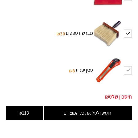
מברשת טפטים
₪30
סכין יפנית
₪8
חיסכון של
₪0
הוסיפו לסל את כל המוצרים
₪113