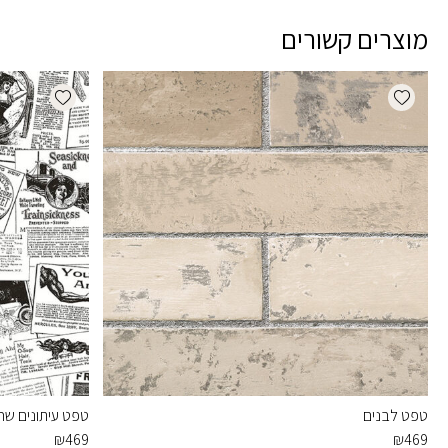
מוצרים קשורים
dd wishlist
Add wishlist
טפט לבנים
טפט עיתונים שחו
₪
469
₪
469