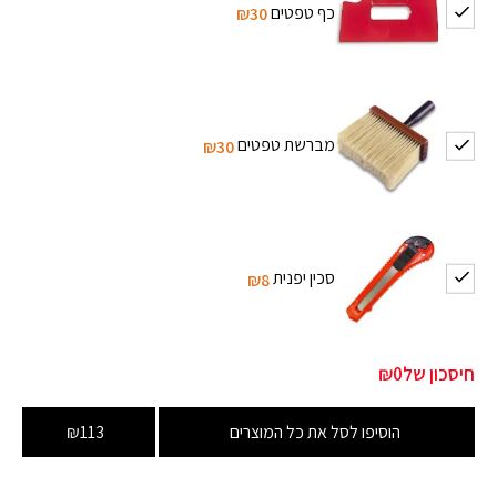
כף טפטים
₪30
מברשת טפטים
₪30
סכין יפנית
₪8
חיסכון של
₪0
הוסיפו לסל את כל המוצרים
₪113