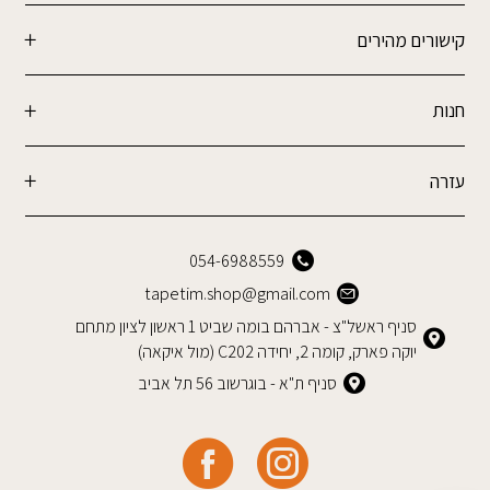
קישורים מהירים
חנות
עזרה
054-6988559
tapetim.shop@gmail.com
סניף ראשל"צ - אברהם בומה שביט 1 ראשון לציון מתחם
יוקה פארק, קומה 2, יחידה C202 (מול איקאה)
סניף ת"א - בוגרשוב 56 תל אביב