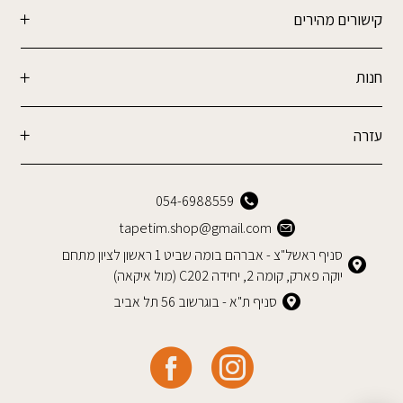
קישורים מהירים
חנות
עזרה
054-6988559
tapetim.shop@gmail.com
סניף ראשל"צ - אברהם בומה שביט 1 ראשון לציון מתחם
יוקה פארק, קומה 2, יחידה C202 (מול איקאה)
סניף ת"א - בוגרשוב 56 תל אביב