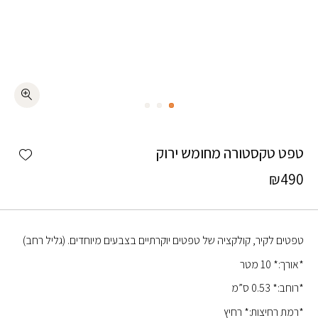
כמות טפט טקסטורה מחומש ירוק
shlist
טפט טקסטורה מחומש ירוק
₪
490
טפטים לקיר, קולקציה של טפטים יוקרתיים בצבעים מיוחדים. (גליל רחב)
*אורך:* 10 מטר
*רוחב:* 0.53 ס”מ
*רמת רחיצות:* רחיץ