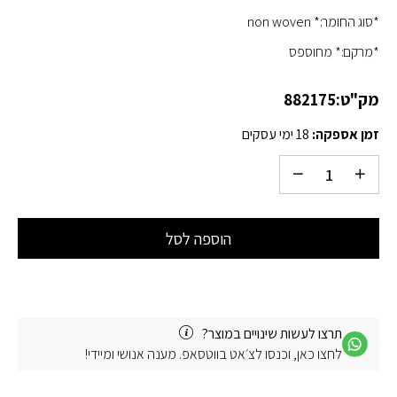
*סוג החומר:* non woven
*מרקם:* מחוספס
מק"ט:
882175
זמן אספקה:
18 ימי עסקים
הוספה לסל
תרצו לעשות שינויים במוצר?
לחצו כאן, וכנסו לצ׳אט בווטסאפ. מענה אנושי ומיידי!