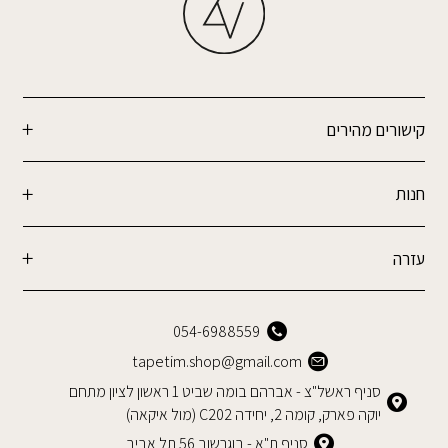
קישורים מהירים
חנות
עזרה
054-6988559
tapetim.shop@gmail.com
סניף ראשל"צ - אברהם בומה שביט 1 ראשון לציון מתחם
יוקה פארק, קומה 2, יחידה C202 (מול איקאה)
סניף ת"א - בוגרשוב 56 תל אביב