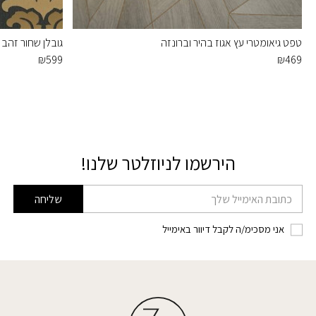
טפט גיאומטרי עץ אגוז בהיר וברונזה
גובלן שחור זהב
₪
599
₪
469
הירשמו לניוזלטר שלנו!
דוא׳׳ל
שליחה
אני מסכימ/ה לקבל דיוור באימייל