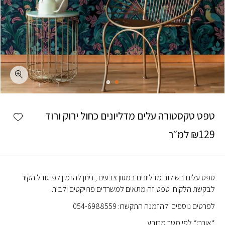
כמות טפט טקסטורה עלים מדליונים כחול ירוק ורוד
shlist
טפט טקסטורה עלים מדליונים כחול ירוק ורוד
129
₪
למ״ר
טפט עלים בשילוב מדליונים במגוון צבעים , ניתן להזמין לפי גודל הקיר
לבקשת הלקוח. טפט זה מתאים למשרדים פרויקטים ולבית.
לפרטים נוספים ולהזמנה התקשרו: 054-6988559
*אורך:* לפי מטר מרובע