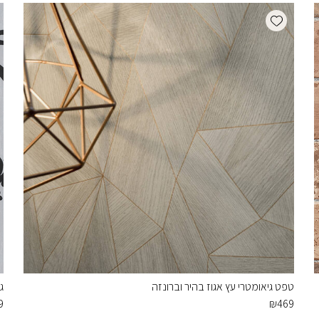
Add wishlist
טפט גיאומטרי עץ אגוז בהיר וברונזה
ג
9
₪
469