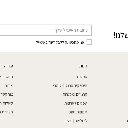
דוא׳׳ל
לנו!
אני מסכימ/ה לקבל דיוור באימייל
חנות
עזרה
טפטים
החשבון ש
חיפוי קיר סרגל פולימרי
אודות
קרניזים ומסגרות
צור קשר
טפטים לארונות
שאלות ת
תמונות טפט
הצהרת נג
לינולאום | PVC