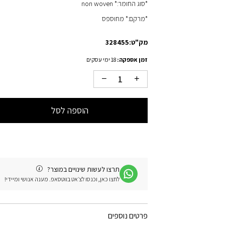
*סוג החומר:* non woven
*מרקם:* מחוספס
מק"ט:
328455
זמן אספקה:
18 ימי עסקים
הוספה לסל
תרצו לעשות שינויים במוצר?
לחצו כאן, וכנסו לצ׳אט בווטסאפ. מענה אנושי ומיידי!
פרטים נוספים