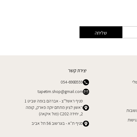
שליחה
יצירת קשר
לי
054-6988559
tapetim.shop@gmail.com
סניף ראשל"צ - אברהם בומה שביט 1
ראשון לציון מתחם יוקה פארק, קומה
שובות
2, יחידה C202 (מול איקאה)
ישות
סניף ת"א - בוגרשוב 56 תל אביב