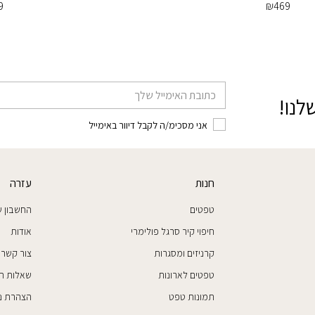
9
₪
469
דוא׳׳ל
לנו!
אני מסכימ/ה לקבל דיוור באימייל
חנות
עזרה
טפטים
החשבון ש
חיפוי קיר סרגל פולימרי
אודות
קרניזים ומסגרות
צור קשר
טפטים לארונות
שאלות ת
תמונות טפט
הצהרת נג