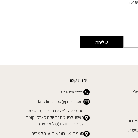
₪
469
₪
46
שליחה
יצירת קשר
לי
054-6988559
tapetim.shop@gmail.com
סניף ראשל"צ - אברהם בומה שביט 1
ראשון לציון מתחם יוקה פארק, קומה
שובות
2, יחידה C202 (מול איקאה)
ישות
סניף ת"א - בוגרשוב 56 תל אביב