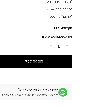
*רמת רחיצות:* רחיץ
*סוג החומר:* non woven
*מרקם:* מחוספס
מק"ט:
913714
זמן אספקה:
18 ימי עסקים
הוספה לסל
תרצו לעשות שינויים במוצר?
לחצו כאן, וכנסו לצ׳אט בווטסאפ. מענה אנושי ומיידי!