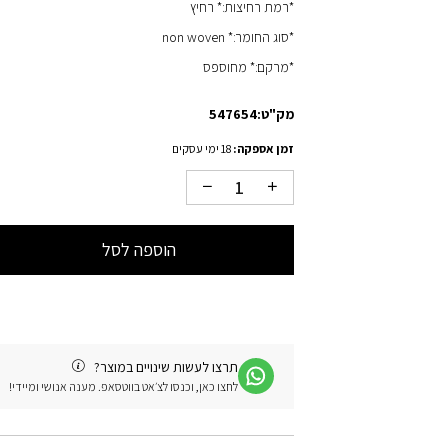
*רמת רחיצות:* רחיץ
*סוג החומר:* non woven
*מרקם:* מחוספס
מק"ט:
547654
זמן אספקה:
18 ימי עסקים
הוספה לסל
תרצו לעשות שינויים במוצר?
לחצו כאן, וכנסו לצ׳אט בווטסאפ. מענה אנושי ומיידי!