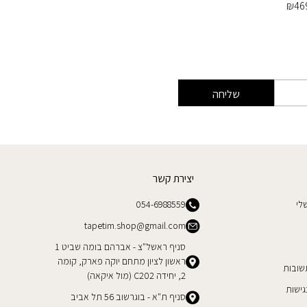
₪
469
₪
46
שליחה
יצירת קשר
לי
054-6988559
tapetim.shop@gmail.com
סניף ראשל"צ - אברהם בומה שביט 1
ראשון לציון מתחם יוקה פארק, קומה
שובות
2, יחידה C202 (מול איקאה)
ישות
סניף ת"א - בוגרשוב 56 תל אביב