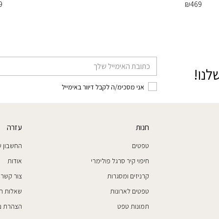
9
₪
469
דוא׳׳ל
לנו!
אני מסכימ/ה לקבל דיוור באימייל
חנות
עזרה
טפטים
החשבון ש
חיפוי קיר סרגל פולימרי
אודות
קרניזים ומסגרות
צור קשר
טפטים לארונות
שאלות ת
תמונות טפט
הצהרת נג