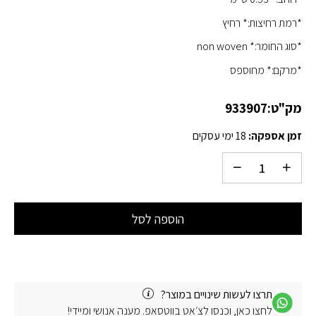
*רמת רחיצות:* רחיץ
*סוג החומר:* non woven
*מרקם:* מחוספס
מק"ט:
933907
זמן אספקה:
18 ימי עסקים
הוספה לסל
תרצו לעשות שינויים במוצר?
לחצו כאן, וכנסו לצ׳אט בווטסאפ. מענה אנושי ומיידי!