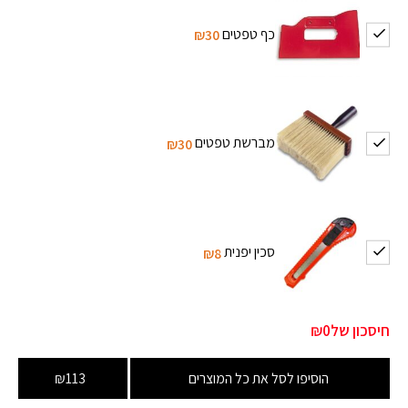
כף טפטים
₪30
מברשת טפטים
₪30
סכין יפנית
₪8
חיסכון של
₪0
הוסיפו לסל את כל המוצרים
₪113