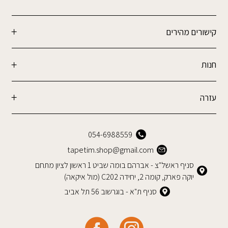
קישורים מהירים
חנות
עזרה
054-6988559
tapetim.shop@gmail.com
סניף ראשל"צ - אברהם בומה שביט 1 ראשון לציון מתחם
יוקה פארק, קומה 2, יחידה C202 (מול איקאה)
סניף ת"א - בוגרשוב 56 תל אביב