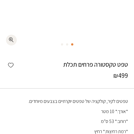
כמות טפט טקסטורה פרחים תכלת
shlist
טפט טקסטורה פרחים תכלת
₪
499
טפטים לקיר, קולקציה של טפטים יוקרתיים בצבעים מיוחדים.
*אורך:* 10 מטר
*רוחב:* 53 ס”מ
*רמת רחיצות:* רחיץ