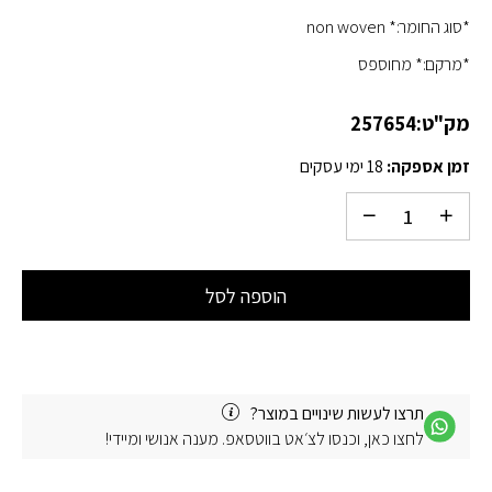
*סוג החומר:* non woven
*מרקם:* מחוספס
מק"ט:
257654
זמן אספקה:
18 ימי עסקים
הוספה לסל
תרצו לעשות שינויים במוצר?
לחצו כאן, וכנסו לצ׳אט בווטסאפ. מענה אנושי ומיידי!