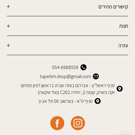
קישורים מהירים
חנות
עזרה
054-6988559
tapetim.shop@gmail.com
סניף ראשל"צ - אברהם בומה שביט 1 ראשון לציון מתחם
יוקה פארק, קומה 2, יחידה C202 (מול איקאה)
סניף ת"א - בוגרשוב 56 תל אביב