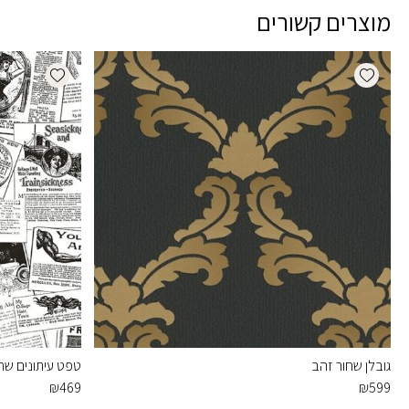
מוצרים קשורים
dd wishlist
Add wishlist
גובלן שחור זהב
טפט עיתונים שחו
₪
469
₪
599