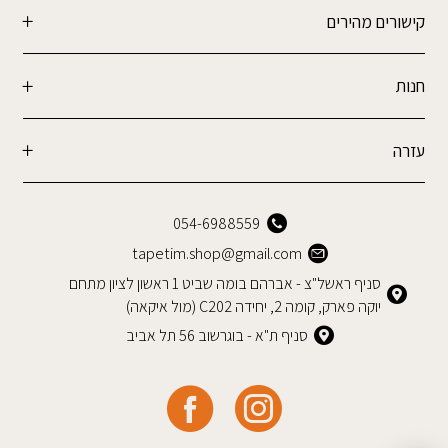
קישורים מהירים
חנות
עזרה
054-6988559
tapetim.shop@gmail.com
סניף ראשל"צ - אברהם בומה שביט 1 ראשון לציון מתחם
יוקה פארק, קומה 2, יחידה C202 (מול איקאה)
סניף ת"א - בוגרשוב 56 תל אביב