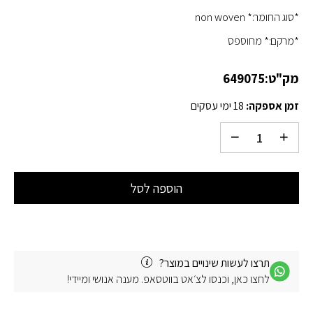
*סוג החומר:* non woven
*מרקם:* מחוספס
מק"ט:
649075
זמן אספקה:
18 ימי עסקים
הוספה לסל
תרצו לעשות שינויים במוצר?
לחצו כאן, וכנסו לצ׳אט בווטסאפ. מענה אנושי ומיידי!