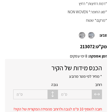
*רמת רחיצות:* רחיץ
*סוג החומר:* NON WOVEN
*מרקם:* שטוח
צבע:
מק"ט:
213072
זמן אספקה:
8 ימי עסקים
הכנס מידות של הקיר
* מחיר לפי מטר מרובע
רוחב
גובה
ס״מ
ס״מ
חובה להוסיף 10 ס"מ לגובה ולרוחב מהמידה המקורית של הקיר!