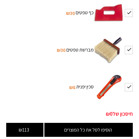
כף טפטים
₪30
מברשת טפטים
₪30
סכין יפנית
₪8
חיסכון של
₪0
הוסיפו לסל את כל המוצרים
₪113