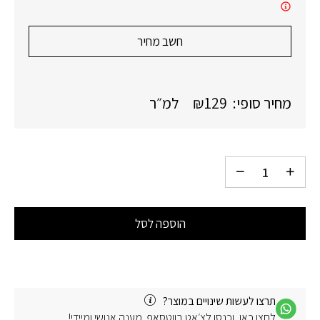
חשב מחיר
מחיר סופי:
129
₪
למ״ר
הוספה לסל
תרצו לעשות שינויים במוצר?
לחצו כאן, וכנסו לצ׳אט בווטסאפ. מענה אנושי ומיידי!