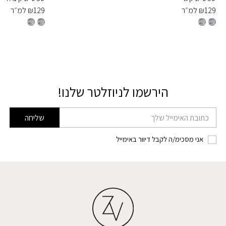
129
₪
למ״ר
129
₪
למ״ר
הירשמו לניוזלטר שלנו!
דוא׳׳ל
שליחה
אני מסכימ/ה לקבל דיוור באימייל