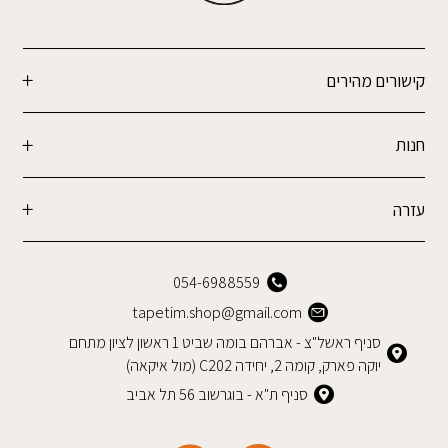
קישורים מהירים
חנות
עזרה
054-6988559
tapetim.shop@gmail.com
סניף ראשל"צ - אברהם בומה שביט 1 ראשון לציון מתחם
יוקה פארק, קומה 2, יחידה C202 (מול איקאה)
סניף ת"א - בוגרשוב 56 תל אביב