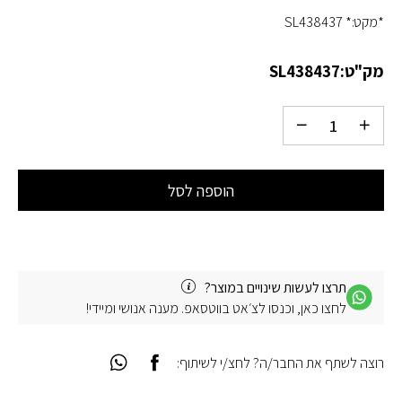
*מקט:* SL438437
מק"ט:
SL438437
הוספה לסל
תרצו לעשות שינויים במוצר?
לחצו כאן, וכנסו לצ׳אט בווטסאפ. מענה אנושי ומיידי!
רוצה לשתף את החבר/ה? לחצ/י לשיתוף: