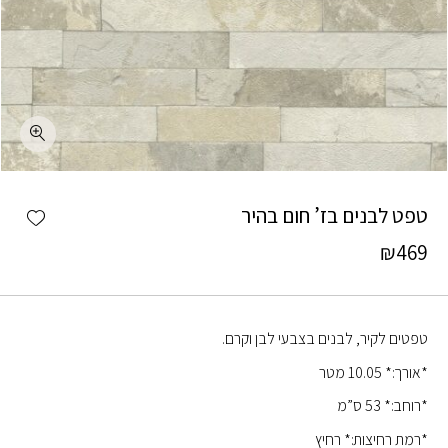
כמות טפט לבנים בז' חום בהיר
shlist
טפט לבנים בז’ חום בהיר
₪
469
טפטים לקיר, לבנים בצבעי לבן וקרם.
*אורך:* 10.05 מטר
*רוחב:* 53 ס”מ
*רמת רחיצות:* רחיץ