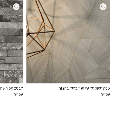
dd wishlist
Add wishlist
טפט גיאומטרי עץ אגוז בהיר וברונזה
לבנים אפור שחו
₪
469
₪
469