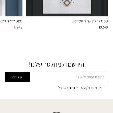
טפט לדלת שחור אינדיאני
טפט לדלת קלאס
₪
249
₪
249
הירשמו לניוזלטר שלנו!
דוא׳׳ל
שליחה
אני מסכימ/ה לקבל דיוור באימייל