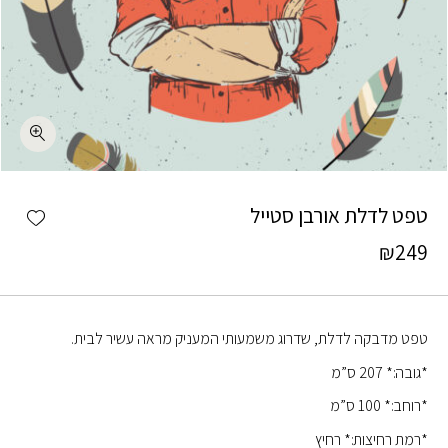
כמות טפט לדלת אורבן סטייל
shlist
טפט לדלת אורבן סטייל
₪
249
טפט מדבקה לדלת, שדרוג משמעותי המעניק מראה עשיר לבית.
*גובה:* 207 ס”מ
*רוחב:* 100 ס”מ
*רמת רחיצות:* רחיץ