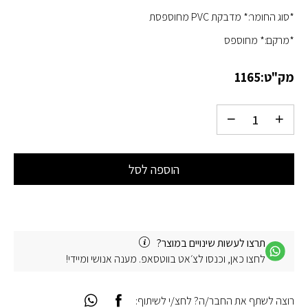
*סוג החומר:* מדבקת PVC מחוספסת
*מרקם:* מחוספס
מק"ט:
1165
הוספה לסל
תרצו לעשות שינויים במוצר?
לחצו כאן, וכנסו לצ׳אט בווטסאפ. מענה אנושי ומיידי!
רוצה לשתף את החבר/ה? לחצ/י לשיתוף: