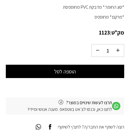
*סוג החומר:* מדבקת PVC מחוספסת
*מרקם:* מחוספס
מק"ט:
1123
הוספה לסל
תרצו לעשות שינויים במוצר?
לחצו כאן, וכנסו לצ׳אט בווטסאפ. מענה אנושי ומיידי!
רוצה לשתף את החבר/ה? לחצ/י לשיתוף: