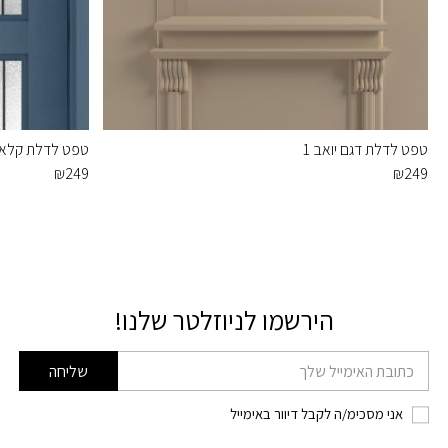
טפט לדלת דגם יואב 1
טפט לדלת קלאס
₪
249
₪
249
הירשמו לניוזלטר שלנו!
דוא׳׳ל
שליחה
אני מסכימ/ה לקבל דיוור באימייל