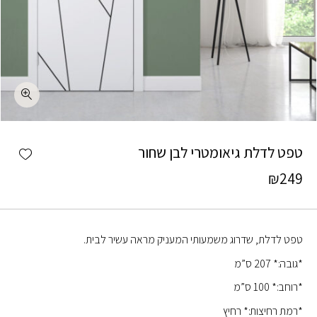
כמות טפט לדלת גיאומטרי לבן שחור
shlist
טפט לדלת גיאומטרי לבן שחור
₪
249
טפט לדלת, שדרוג משמעותי המעניק מראה עשיר לבית.
*גובה:* 207 ס”מ
*רוחב:* 100 ס”מ
*רמת רחיצות:* רחיץ