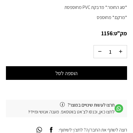
*סוג החומר:* מדבקת PVC מחוספסת
*מרקם:* מחוספס
מק"ט:
1156
הוספה לסל
תרצו לעשות שינויים במוצר?
לחצו כאן, וכנסו לצ׳אט בווטסאפ. מענה אנושי ומיידי!
רוצה לשתף את החבר/ה? לחצ/י לשיתוף: