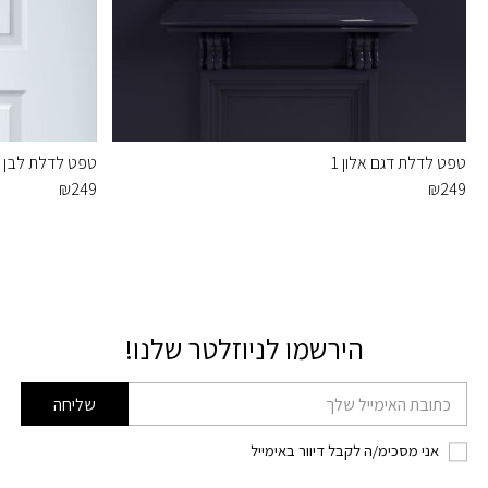
טפט לדלת דגם אלון 1
טפט לדלת לבן נ
₪
249
₪
249
הירשמו לניוזלטר שלנו!
דוא׳׳ל
שליחה
אני מסכימ/ה לקבל דיוור באימייל