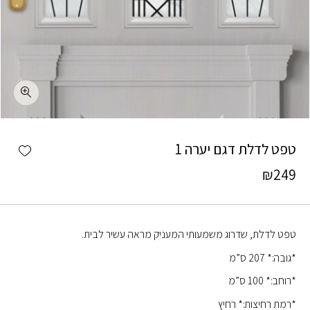
כמות טפט לדלת דגם יערה 1
shlist
טפט לדלת דגם יערה 1
₪
249
טפט לדלת, שדרוג משמעותי המעניק מראה עשיר לבית.
*גובה:* 207 ס”מ
*רוחב:* 100 ס”מ
*רמת רחיצות:* רחיץ