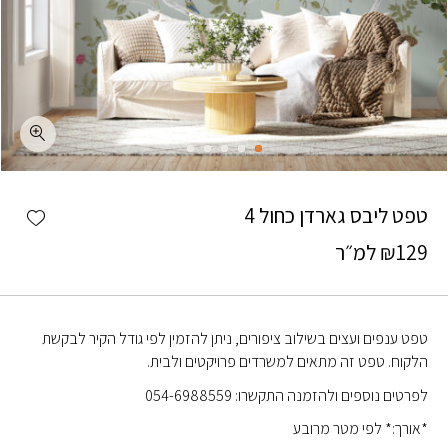
כמות טפט ליבס גארדן כחול 4
shlist
טפט ליבס גארדן כחול 4
129
₪
למ״ר
טפט ענפים ועצים בשילוב ציפורים, ניתן להזמין לפי גודל הקיר לבקשת
הלקוח. טפט זה מתאים למשרדים פרויקטים ולבית.
לפרטים נוספים ולהזמנה התקשרו: 054-6988559
*אורך:* לפי מטר מרובע