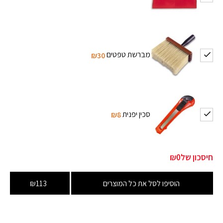
מברשת טפטים
₪30
סכין יפנית
₪8
חיסכון של
₪0
הוסיפו לסל את כל המוצרים
₪113