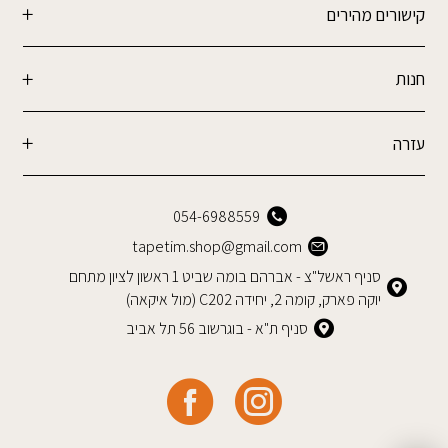
קישורים מהירים
חנות
עזרה
054-6988559
tapetim.shop@gmail.com
סניף ראשל"צ - אברהם בומה שביט 1 ראשון לציון מתחם
יוקה פארק, קומה 2, יחידה C202 (מול איקאה)
סניף ת"א - בוגרשוב 56 תל אביב