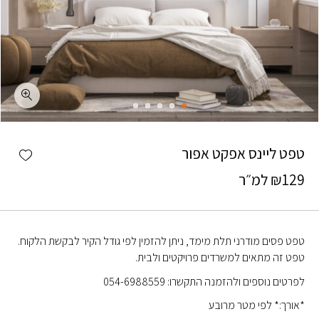
כמות טפט ליינס אפקט אפור
shlist
טפט ליינס אפקט אפור
129
₪
למ״ר
טפט פסים מודרני תלת מימד, ניתן להזמין לפי גודל הקיר לבקשת הלקוח.
טפט זה מתאים למשרדים פרויקטים ולבית.
לפרטים נוספים ולהזמנה התקשרו: 054-6988559
*אורך:* לפי מטר מרובע