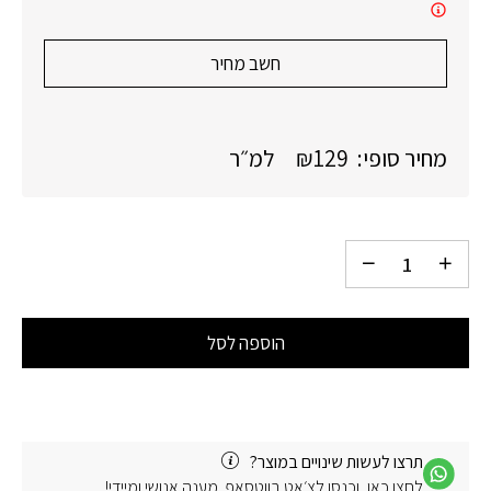
חשב מחיר
מחיר סופי:
129
₪
למ״ר
הוספה לסל
תרצו לעשות שינויים במוצר?
לחצו כאן, וכנסו לצ׳אט בווטסאפ. מענה אנושי ומיידי!