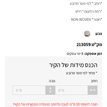
*רוחב:* לפי מטר מרובע
*רמת רחיצות:* רחיץ
*חומר:* NON-WOVEN
צבע:
מק"ט:
213059
זמן אספקה:
8 ימי עסקים
הכנס מידות של הקיר
* מחיר לפי מטר מרובע
רוחב
גובה
ס״מ
ס״מ
חובה להוסיף 10 ס"מ לגובה ולרוחב מהמידה המקורית של הקיר!