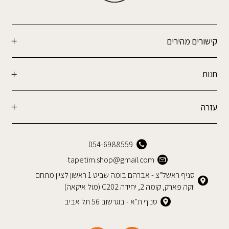
קישורים מהירים
חנות
עזרה
054-6988559
tapetim.shop@gmail.com
סניף ראשל"צ - אברהם בומה שביט 1 ראשון לציון מתחם
יוקה פארק, קומה 2, יחידה C202 (מול איקאה)
סניף ת"א - בוגרשוב 56 תל אביב