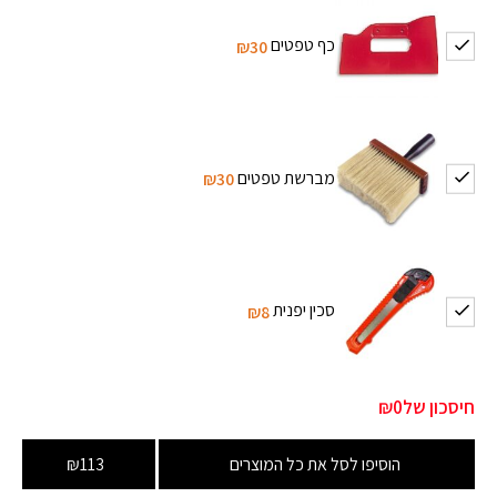
כף טפטים
₪30
מברשת טפטים
₪30
סכין יפנית
₪8
חיסכון של
₪0
הוסיפו לסל את כל המוצרים
₪113