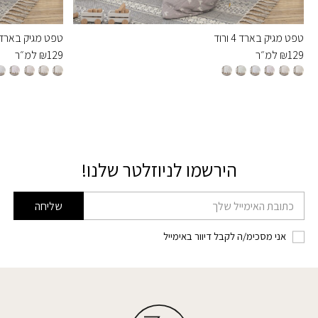
טפט מגיק בארד 4 ורוד
טפט מגיק בארד 7 ירו
129
₪
למ״ר
129
₪
למ״ר
הירשמו לניוזלטר שלנו!
דוא׳׳ל
שליחה
אני מסכימ/ה לקבל דיוור באימייל