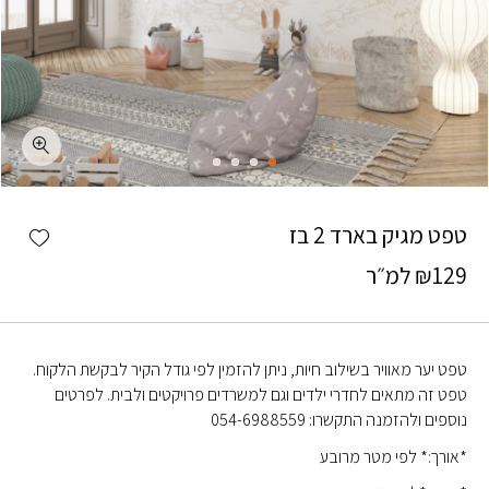
כמות טפט מגיק בארד 2 בז
shlist
טפט מגיק בארד 2 בז
129
₪
למ״ר
טפט יער מאוויר בשילוב חיות, ניתן להזמין לפי גודל הקיר לבקשת הלקוח.
טפט זה מתאים לחדרי ילדים וגם למשרדים פרויקטים ולבית. לפרטים
נוספים ולהזמנה התקשרו: 054-6988559
*אורך:* לפי מטר מרובע