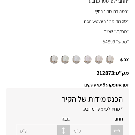
*רוחב:*לפי מטר מרובע
*רמת רחיצות:* רחיץ
*סוג החומר:* non woven
*מרקם:* שטוח
*מקט:* 54899
צבע:
מק"ט:
212873
זמן אספקה:
8 ימי עסקים
הכנס מידות של הקיר
* מחיר לפי מטר מרובע
רוחב
גובה
ס״מ
ס״מ