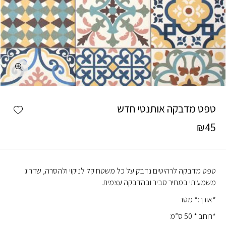
כמות טפט מדבקה אותנטי חדש
shlist
טפט מדבקה אותנטי חדש
₪
45
טפט מדבקה לרהיטים נדבק על כל משטח קל לניקוי ולהסרה, שדרוג
משמעותי במחיר סביר ובהדבקה עצמית.
*אורך:* מטר
*רוחב:* 50 ס”מ