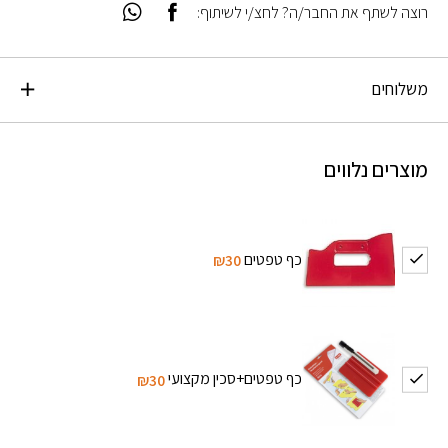
רוצה לשתף את החבר/ה? לחצ/י לשיתוף:
משלוחים
מוצרים נלווים
כף טפטים
₪30
כף טפטים+סכין מקצועי
₪30