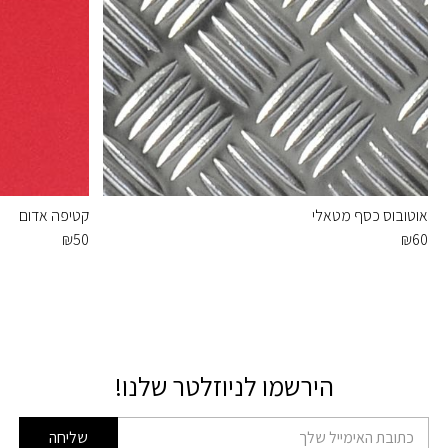
אוטובוס כסף מטאלי
קטיפה אדום
₪
50
₪
60
הירשמו לניוזלטר שלנו!
דוא׳׳ל
שליחה