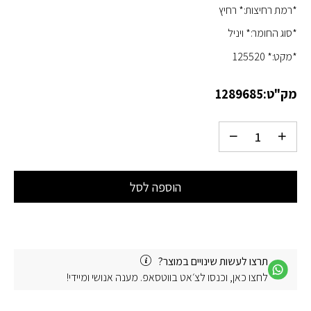
*רמת רחיצות:* רחיץ
*סוג החומר:* ויניל
*מקט:* 125520
מק"ט:
1289685
הוספה לסל
תרצו לעשות שינויים במוצר?
לחצו כאן, וכנסו לצ׳אט בווטסאפ. מענה אנושי ומיידי!