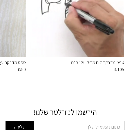
טפט מדבקה לוח מחיק 120 ס”מ
טפט מדבקה עץ
₪
50
₪
105
הירשמו לניוזלטר שלנו!
דוא׳׳ל
שליחה