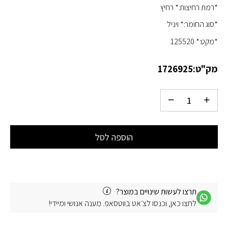
*רמת רחיצות:* רחיץ
*סוג החומר:* ויניל
*מקט:* 125520
מק"ט:
1726925
הוספה לסל
תרצו לעשות שינויים במוצר?
לחצו כאן, וכנסו לצ׳אט בווטסאפ. מענה אנושי ומיידי!