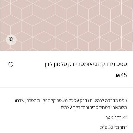
כמות טפט מדבקה גיאומטרי דק סלמון לבן
shlist
טפט מדבקה גיאומטרי דק סלמון לבן
₪
45
טפט מדבקה לרהיטים נדבק על כל משטח קל לניקוי ולהסרה, שדרוג
משמעותי במחיר סביר ובהדבקה עצמית.
*אורך:* מטר
*רוחב:* 50 ס”מ