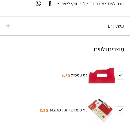
רוצה לשתף את החבר/ה? לחצ/י לשיתוף:
משלוחים
מוצרים נלווים
כף טפטים
₪30
כף טפטים+סכין מקצועי
₪30