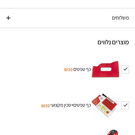
משלוחים
מוצרים נלווים
כף טפטים
₪30
כף טפטים+סכין מקצועי
₪30