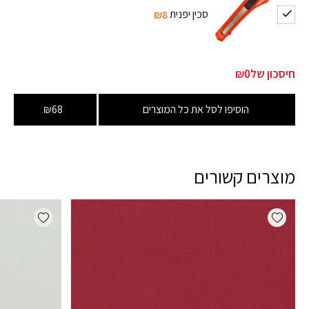
סכין יפנית
₪8
חיסכון של
₪0
הוסיפו לסל את כל המוצרים
₪68
מוצרים קשורים
dd wishlist
Add wishlist