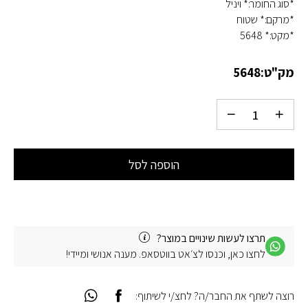
*סוג החומר:* ויניל
*מרקם:* שטוח
*מקט:* 5648
מק"ט:
5648
הוספה לסל
תרצו לעשות שינויים במוצר?
לחצו כאן, וכנסו לצ׳אט בווטסאפ. מענה אנושי ומיידי!
רוצה לשתף את החבר/ה? לחצ/י לשיתוף: