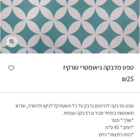
כמות טפט מדבקה גיאומטרי טורקיז
shlist
טפט מדבקה גיאומטרי טורקיז
₪
25
טפט מדבקה לרהיטים נדבק על כל משטח קל לניקוי ולהסרה, שדרוג
משמעותי במחיר סביר ובהדבקה עצמית.
*אורך:* מטר
*רוחב:* 45 ס”מ
*רמת רחיצות:* רחיץ