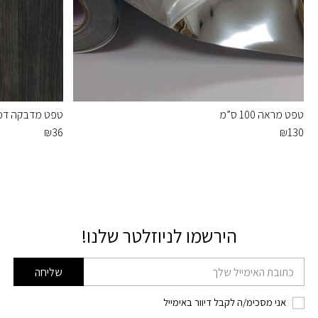
טפט מראה 100 ס”מ
טפט מדבקה דמוי
₪
36
₪
130
הירשמו לניוזלטר שלנו!
דוא׳׳ל
שליחה
אני מסכימ/ה לקבל דיוור באימייל