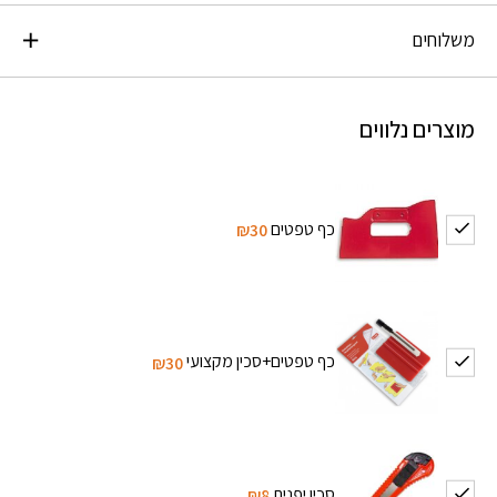
משלוחים
מוצרים נלווים
כף טפטים
₪30
כף טפטים+סכין מקצועי
₪30
סכין יפנית
₪8