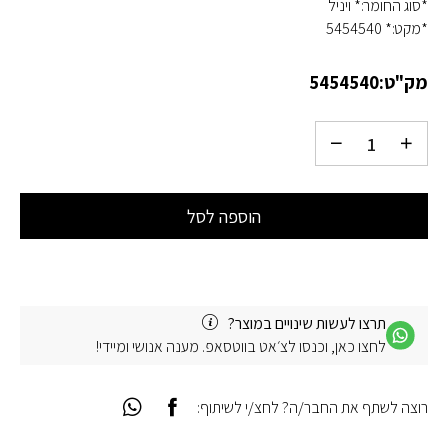
*סוג החומר:* ויניל
*מקט:* 5454540
מק"ט:
5454540
הוספה לסל
תרצו לעשות שינויים במוצר?
לחצו כאן, וכנסו לצ׳אט בווטסאפ. מענה אנושי ומיידי!
רוצה לשתף את החבר/ה? לחצ/י לשיתוף: