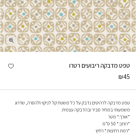
כמות טפט מדבקה ריבועים רטרו
shlist
טפט מדבקה ריבועים רטרו
₪
45
טפט מדבקה לרהיטים נדבק על כל משטח קל לניקוי ולהסרה, שדרוג
משמעותי במחיר סביר ובהדבקה עצמית.
*אורך:* מטר
*רוחב:* 50 ס”מ
*רמת רחיצות:* רחיץ