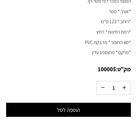
המוצר נמכר לפי מטר רץ.
*אורך:* מטר
*רוחב:* 123 ס”מ
*רמת רחיצות:* רחיץ
*סוג החומר:* מדבקת PVC
*מרקם:* מחוספס עדין
מק"ט:
100005
הוספה לסל