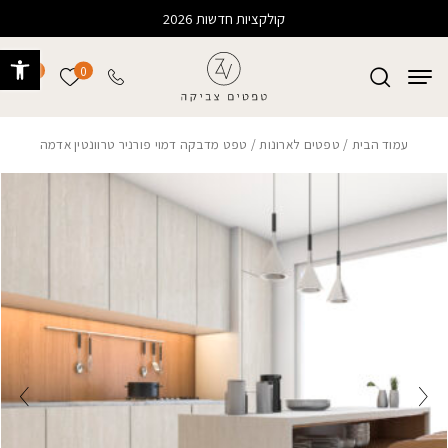
בחזרה למעלה
Skip to Content
קולקציות חדשות 2026
פתח 
0
0
הרשימה של
עמוד הבית
/
טפטים לארונות
/ טפט מדבקה דמוי פורניר טרוונטין אדמה