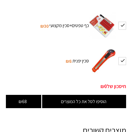
כף טפטים+סכין מקצועי
₪30
סכין יפנית
₪8
חיסכון של
₪0
הוסיפו לסל את כל המוצרים
₪68
מוצרים קשורים