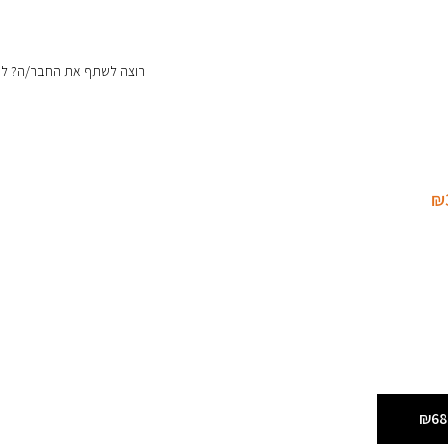
רוצה לשתף את החבר/ה? לחצ
₪
₪68