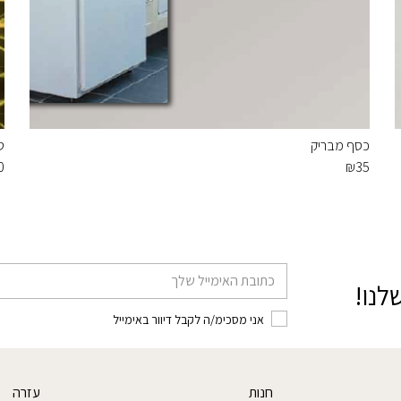
כסף מבריק
ט
0
₪
35
דוא׳׳ל
לנו!
אני מסכימ/ה לקבל דיוור באימייל
חנות
עזרה