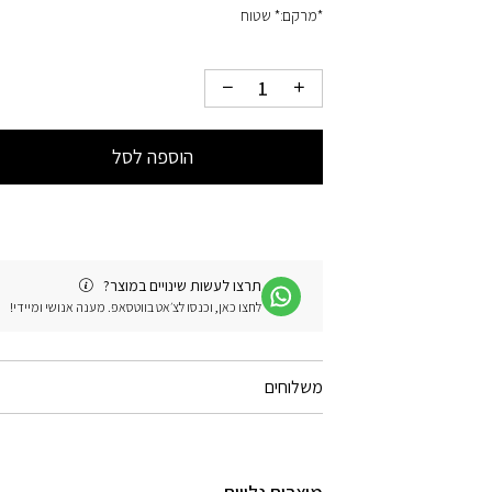
*מרקם:* שטוח
הוספה לסל
תרצו לעשות שינויים במוצר?
לחצו כאן, וכנסו לצ׳אט בווטסאפ. מענה אנושי ומיידי!
משלוחים