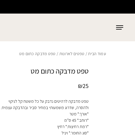
כמות טפט מדבקה כתום מט
בחזרה למעלה
Skip to Content
עמוד הבית
/
טפטים לארונות
/ טפט מדבקה כתום מט
טפט מדבקה כתום מט
₪
25
טפט מדבקה לרהיטים נדבק על כל משטח קל לניקוי
ולהסרה, שדרוג משמעותי במחיר סביר ובהדבקה עצמית.
*אורך:* מטר
*רוחב:* 45 ס”מ
*רמת רחיצות:* רחיץ
*סוג החומר:* ויניל