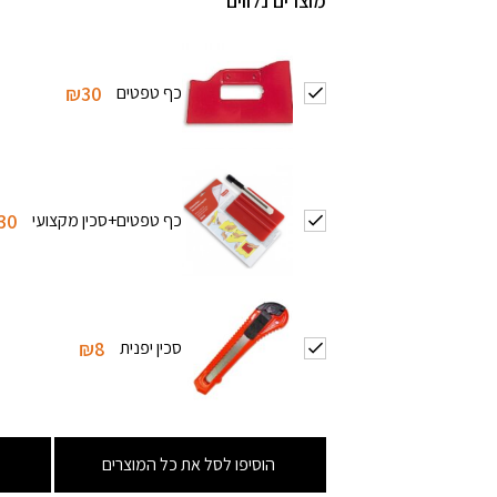
מוצרים נלווים
כף טפטים
₪30
כף טפטים+סכין מקצועי
30
סכין יפנית
₪8
הוסיפו לסל את כל המוצרים