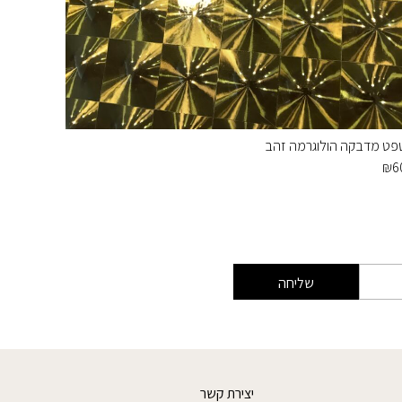
פט מדבקה הולוגרמה זהב
דמוי עץ 
₪
50
₪
6
שליחה
יצירת קשר