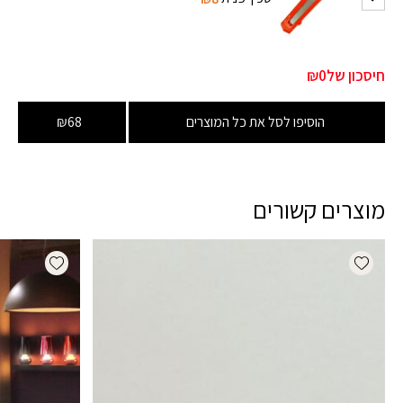
חיסכון של
₪0
הוסיפו לסל את כל המוצרים
₪68
מוצרים קשורים
dd wishlist
Add wishlist