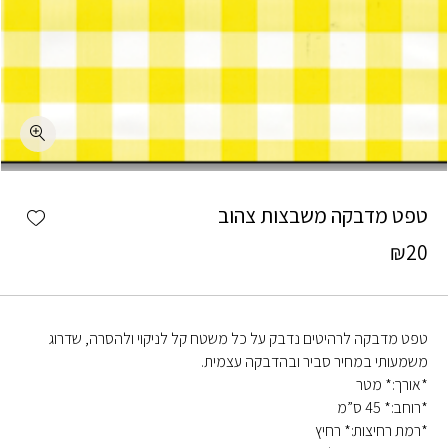
כמות טפט מדבקה משבצות צהוב
shlist
טפט מדבקה משבצות צהוב
₪
20
טפט מדבקה לרהיטים נדבק על כל משטח קל לניקוי ולהסרה, שדרוג
משמעותי במחיר סביר ובהדבקה עצמית.
*אורך:* מטר
*רוחב:* 45 ס”מ
*רמת רחיצות:* רחיץ