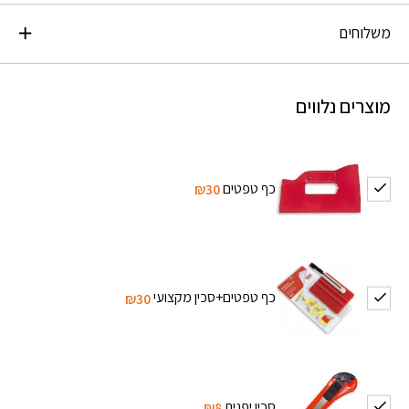
משלוחים
מוצרים נלווים
כף טפטים
₪30
כף טפטים+סכין מקצועי
₪30
סכין יפנית
₪8