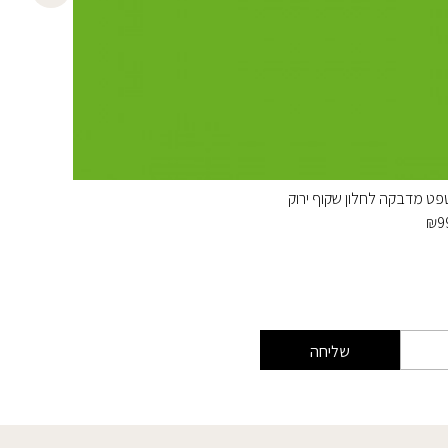
פט מדבקה לחלון שקוף ירוק
קטיפה א
₪
50
₪
9
שליחה