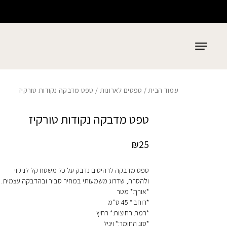
כמות טפט מדבקה נקודות טורקיז
בחזרה למעלה
Skip to Content
עמוד הבית
/
טפטים לארונות
/ טפט מדבקה נקודות טורקיז
טפט מדבקה נקודות טורקיז
₪
25
טפט מדבקה לרהיטים נדבק על כל משטח קל לניקוי
ולהסרה, שדרוג משמעותי במחיר סביר ובהדבקה עצמית.
*אורך:* מטר
*רוחב:* 45 ס”מ
*רמת רחיצות:* רחיץ
*סוג החומר:* ויניל