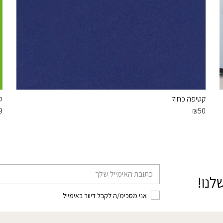
קטיפה כחול
ט
9
₪
50
דוא׳׳ל
לנו!
אני מסכימ/ה לקבל דיוור באימייל