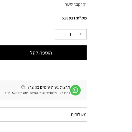
*מרקם:* שטוח
מק"ט:
516921
הוספה לסל
תרצו לעשות שינויים במוצר?
לחצו כאן, וכנסו לצ׳אט בווטסאפ. מענה אנושי ומיידי!
משלוחים