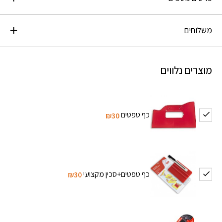
משלוחים
מוצרים נלווים
כף טפטים
₪30
כף טפטים+סכין מקצועי
₪30