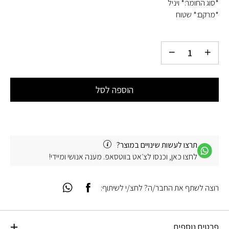
*סוג החומר:* ויניל
*מרקם:* שטוח
הוספה לסל
תרצו לעשות שינויים במוצר?
לחצו כאן, וכנסו לצ׳אט בווטסאפ. מענה אנושי ומיידי!
רוצה לשתף את החבר/ה? לחצ/י לשיתוף:
פרטים נוספים