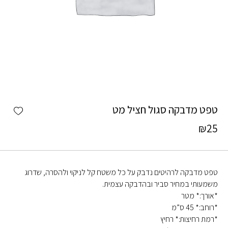
כמות טפט מדבקה סגול חציל מט
shlist
טפט מדבקה סגול חציל מט
₪
25
טפט מדבקה לרהיטים נדבק על כל משטח קל לניקוי ולהסרה, שדרוג
משמעותי במחיר סביר ובהדבקה עצמית.
*אורך:* מטר
*רוחב:* 45 ס”מ
*רמת רחיצות:* רחיץ